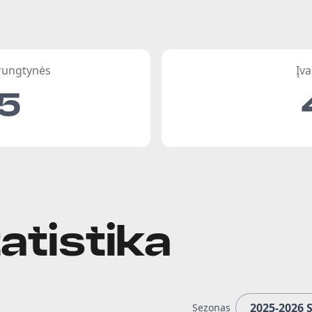
 rungtynės
Įva
5
atistika
Sezonas