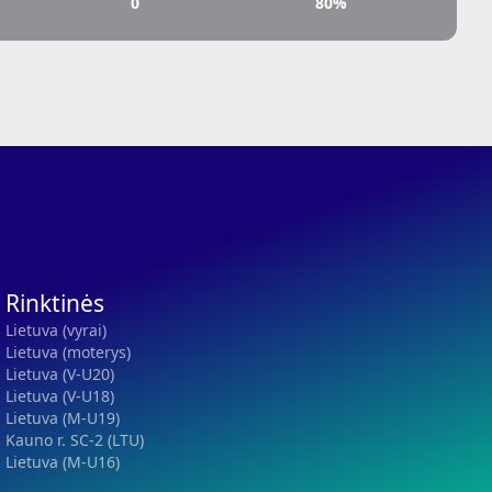
0
80%
Rinktinės
Lietuva (vyrai)
Lietuva (moterys)
Lietuva (V-U20)
Lietuva (V-U18)
Lietuva (M-U19)
Kauno r. SC-2 (LTU)
Lietuva (M-U16)