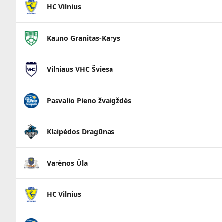
HC Vilnius
Kauno Granitas-Karys
Vilniaus VHC Šviesa
Pasvalio Pieno žvaigždės
Klaipėdos Dragūnas
Varėnos Ūla
HC Vilnius