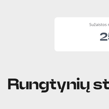
Sužaistos
2
Rungtynių st