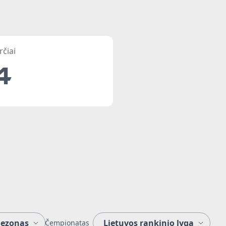
rčiai
4
Čempionatas