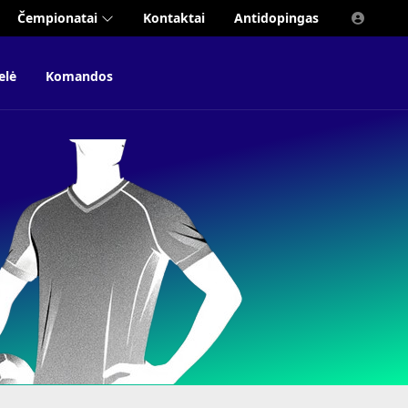
Čempionatai
Kontaktai
Antidopingas
elė
Komandos