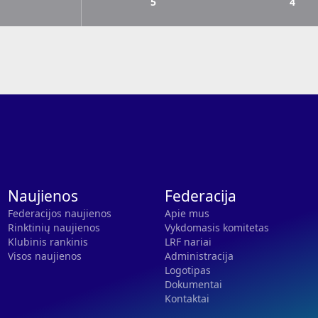
5
4
Naujienos
Federacija
Federacijos naujienos
Apie mus
Rinktinių naujienos
Vykdomasis komitetas
Klubinis rankinis
LRF nariai
Visos naujienos
Administracija
Logotipas
Dokumentai
Kontaktai