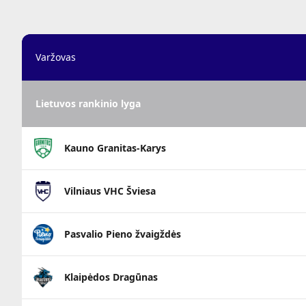
Varžovas
Lietuvos rankinio lyga
Kauno Granitas-Karys
Vilniaus VHC Šviesa
Pasvalio Pieno žvaigždės
Klaipėdos Dragūnas