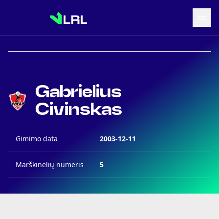
Grįžti į LRF puslapį
Naujienos
Gabrielius
Tvarkaraštis
Rezultatai
Civinskas
Statistika
Turnyrinė lentelė
Gimimo data
Komandos
2003-12-11
Marškinėlių numeris
5