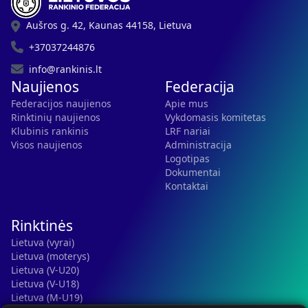
Aušros g. 42, Kaunas 44158, Lietuva
+37037244876
info@rankinis.lt
Naujienos
Federacija
Federacijos naujienos
Apie mus
Rinktinių naujienos
Vykdomasis komitetas
Klubinis rankinis
LRF nariai
Visos naujienos
Administracija
Logotipas
Dokumentai
Kontaktai
Rinktinės
Lietuva (vyrai)
Lietuva (moterys)
Lietuva (V-U20)
Lietuva (V-U18)
Lietuva (M-U19)