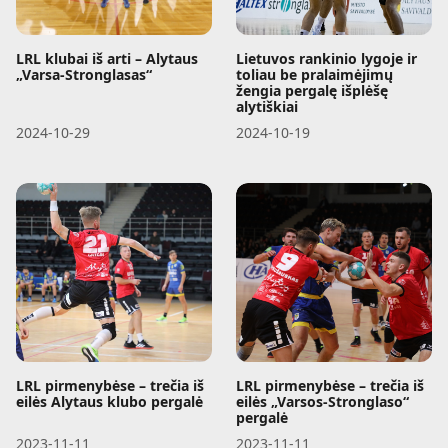
LRL klubai iš arti – Alytaus
Lietuvos rankinio lygoje ir
„Varsa-Stronglasas“
toliau be pralaimėjimų
žengia pergalę išplėšę
alytiškiai
2024-10-29
2024-10-19
LRL pirmenybėse – trečia iš
LRL pirmenybėse – trečia iš
eilės Alytaus klubo pergalė
eilės „Varsos-Stronglaso“
pergalė
2023-11-11
2023-11-11