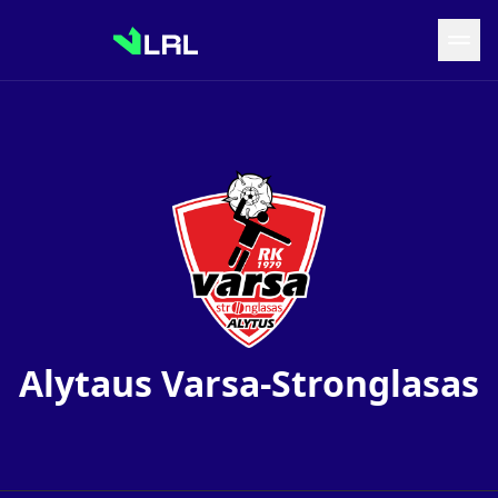
Grįžti į LRF puslapį
Naujienos
Tvarkaraštis
Rezultatai
Statistika
Turnyrinė lentelė
Komandos
Alytaus Varsa-Stronglasas