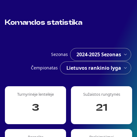
Komandos statistika
Sezonas
Čempionatas
Turnyrinėje lentelėje
Sužaistos rungtynės
3
21