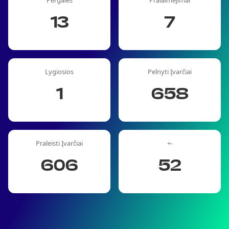
Pergalės
Pralaimėjimai
13
7
Lygiosios
Pelnyti Įvarčiai
1
658
Praleisti Įvarčiai
+-
606
52