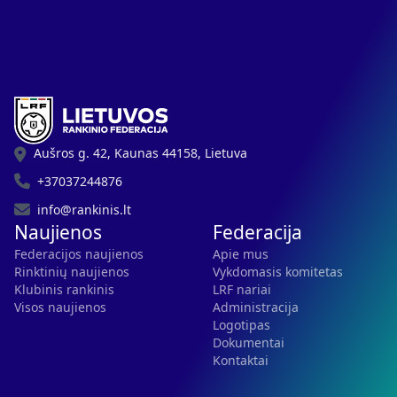
Aušros g. 42, Kaunas 44158, Lietuva
+37037244876
info@rankinis.lt
Naujienos
Federacija
Federacijos naujienos
Apie mus
Rinktinių naujienos
Vykdomasis komitetas
Klubinis rankinis
LRF nariai
Visos naujienos
Administracija
Logotipas
Dokumentai
Kontaktai