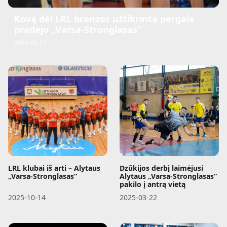
Kovą dėl LRL bronzos užtikrinta pergale
pradėjo „Varsa-Stronglasas“
2026-05-17
LRL klubai iš arti – Alytaus
Dzūkijos derbį laimėjusi
„Varsa-Stronglasas“
Alytaus „Varsa-Stronglasas“
pakilo į antrą vietą
2025-10-14
2025-03-22