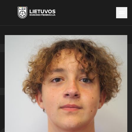
Naujienos
Federacija
Rinktinės
Čempionatai
Kontaktai
Antidopingas