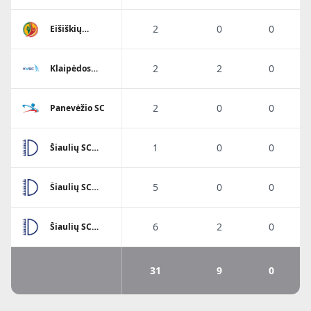
2
0
0
Eišiškių
A.Ratkevičiaus
SM
2
2
0
Klaipėdos
Viesulo SC
2
0
0
Panevėžio SC
1
0
0
Šiaulių SC
Dubysa
5
0
0
Šiaulių SC
Dubysa
6
2
0
Šiaulių SC
Dubysa
31
9
0