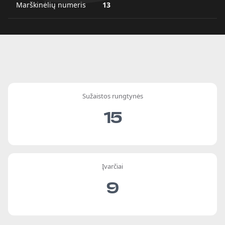
Marškinėlių numeris
13
Sužaistos rungtynės
15
Įvarčiai
9