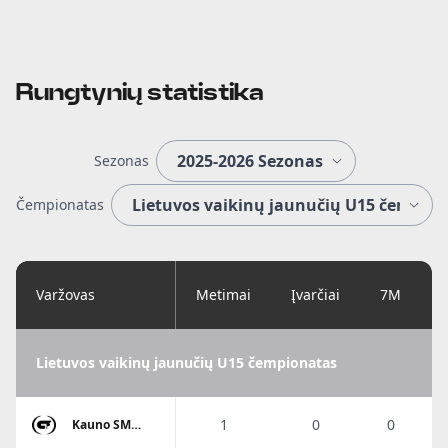
Rungtynių statistika
Sezonas
Čempionatas
Varžovas
Metimai
Įvarčiai
7M
Lietuvos vaikinų jaunučių U15 čempionatas
1
0
0
Kauno SM
Gaja