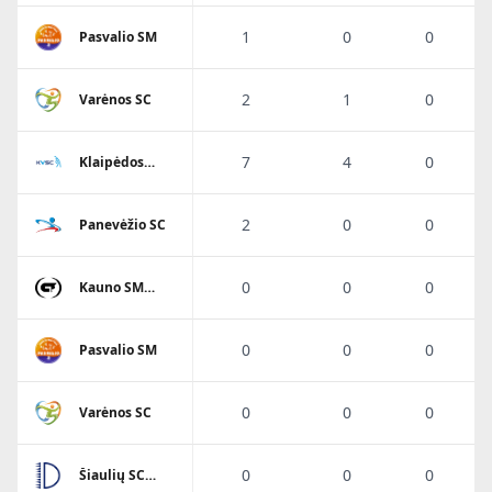
1
0
0
Pasvalio SM
2
1
0
Varėnos SC
7
4
0
Klaipėdos
Viesulo SC
2
0
0
Panevėžio SC
0
0
0
Kauno SM
Gaja
0
0
0
Pasvalio SM
0
0
0
Varėnos SC
0
0
0
Šiaulių SC
Dubysa