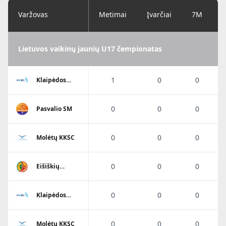
Varžovas
Metimai
Įvarčiai
7M
Lietuvos vaikinų jaunių U17 čempionatas
1
0
0
Klaipėdos
Viesulo SC
0
0
0
Pasvalio SM
0
0
0
Molėtų KKSC
0
0
0
Eišiškių
A.Ratkevičiaus
SM
0
0
0
Klaipėdos
Viesulo SC
0
0
0
Molėtų KKSC