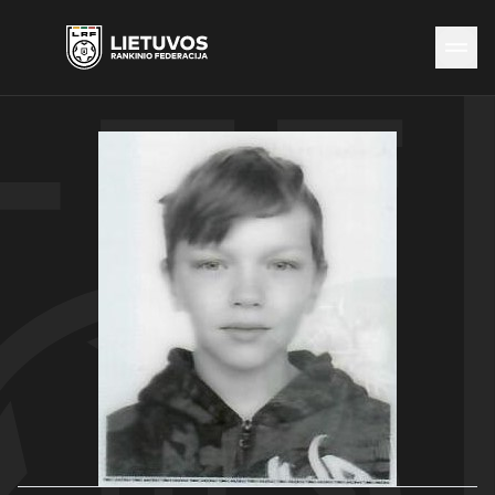
Naujienos
Federacija
Rinktinės
Čempionatai
Kontaktai
Antidopingas