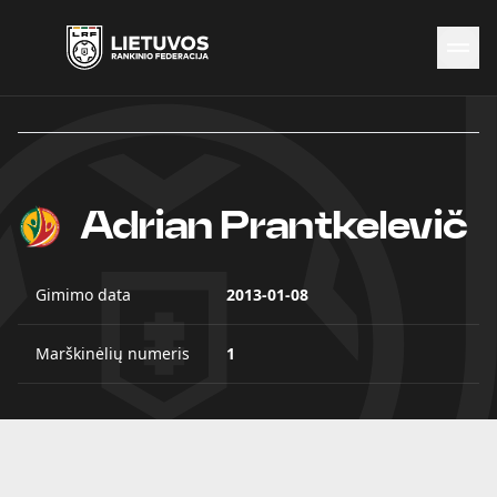
Naujienos
Federacija
Rinktinės
Čempionatai
Adrian Prantkelevič
Kontaktai
Antidopingas
Gimimo data
2013-01-08
Marškinėlių numeris
1