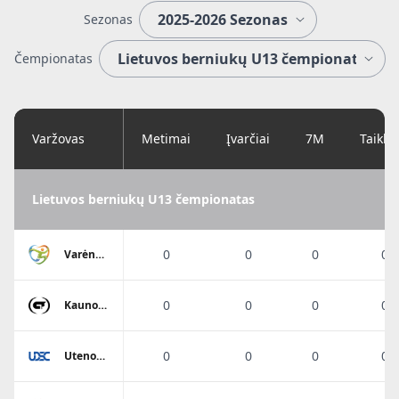
Sezonas
Čempionatas
Varžovas
Metimai
Įvarčiai
7M
Taikl
Lietuvos berniukų U13 čempionatas
0
0
0
0%
Varėnos
SC
0
0
0
0%
Kauno
SM Gaja
0
0
0
0%
Utenos
DSC