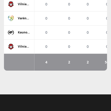
0
0
0
0%
Vilniaus
SM
Sostinės
tauras
0
0
0
0%
Varėnos
SC
0
0
0
0%
Kauno
SM Gaja
0
0
0
0%
Vilniaus
SM
Sostinės
tauras
4
2
2
50