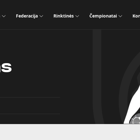
s
Federacija
Rinktinės
Čempionatai
Kon
as