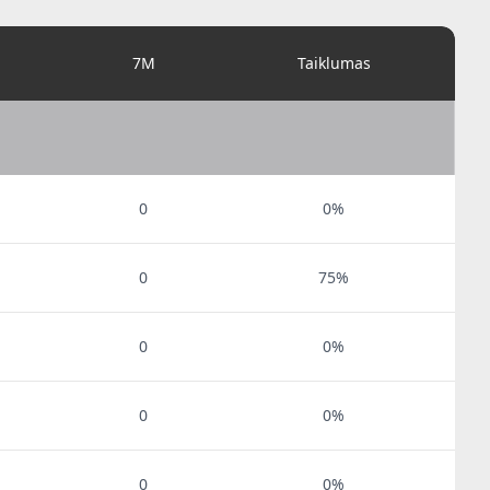
i
7M
Taiklumas
0
0%
0
75%
0
0%
0
0%
0
0%