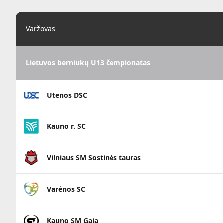
Varžovas
Lietuvos berniukų U13 čempionatas
Utenos DSC
Kauno r. SC
Vilniaus SM Sostinės tauras
Varėnos SC
Kauno SM Gaja