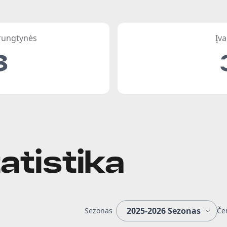
 rungtynės
Įva
8
atistika
Sezonas
Če