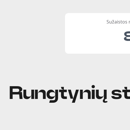
Sužaistos
Rungtynių st