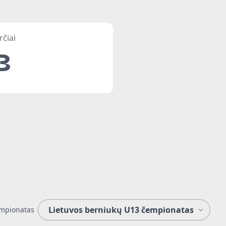
rčiai
3
mpionatas