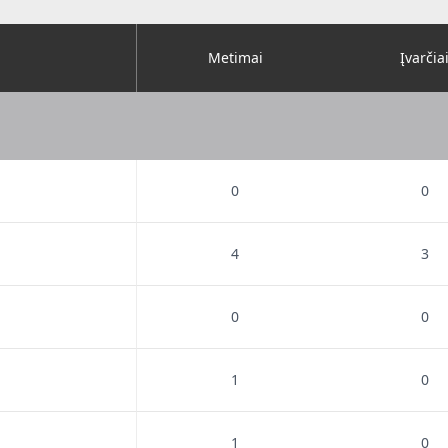
Metimai
Įvarčia
0
0
4
3
0
0
1
0
1
0