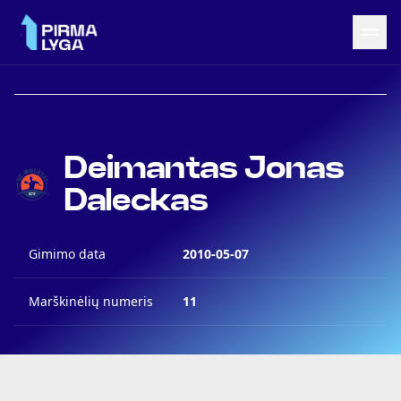
Grįžti į LRF puslapį
Naujienos
Deimantas Jonas
Tvarkaraštis
Rezultatai
Daleckas
Statistika
Turnyrinė lentelė
Gimimo data
Komandos
2010-05-07
Marškinėlių numeris
11