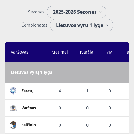
Sezonas
Čempionatas
Varžovas
Metimai
Įvarčiai
7M
Taik
Lietuvos vyrų 1 lyga
4
1
0
2
Zarasų
Ežerietis
0
0
0
Varėnos
Ūla 2
0
0
0
Šalčininkų
r. HC Sokol