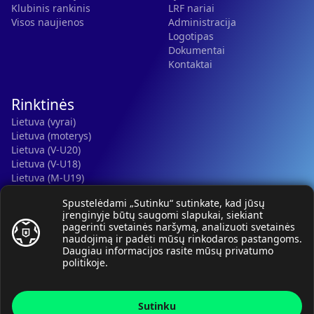
Klubinis rankinis
LRF nariai
Visos naujienos
Administracija
Logotipas
Dokumentai
Kontaktai
Rinktinės
Lietuva (vyrai)
Lietuva (moterys)
Lietuva (V-U20)
Lietuva (V-U18)
Lietuva (M-U19)
Kauno r. SC-2 (LTU)
Spustelėdami „Sutinku“ sutinkate, kad jūsų
Lietuva (M-U16)
įrenginyje būtų saugomi slapukai, siekiant
pagerinti svetainės naršymą, analizuoti svetainės
naudojimą ir padėti mūsų rinkodaros pastangoms.
Daugiau informacijos rasite mūsų
privatumo
politikoje
.
© Lietuvos rankinio federacija, 2026.
Sutinku