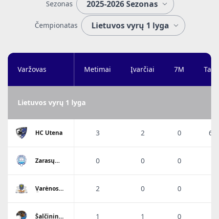
Sezonas
Čempionatas
Varžovas
Metimai
Įvarčiai
7M
Taik
Lietuvos vyrų 1 lyga
3
2
0
66
HC Utena
0
0
0
Zarasų
Ežerietis
2
0
0
Varėnos
Ūla 2
1
1
0
1
Šalčininkų