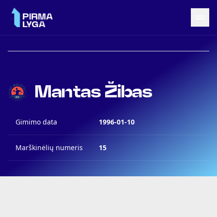
Grįžti į LRF puslapį
Naujienos
Mantas Žibas
Tvarkaraštis
Rezultatai
Statistika
Gimimo data
1996-01-10
Turnyrinė lentelė
Komandos
Marškinėlių numeris
15