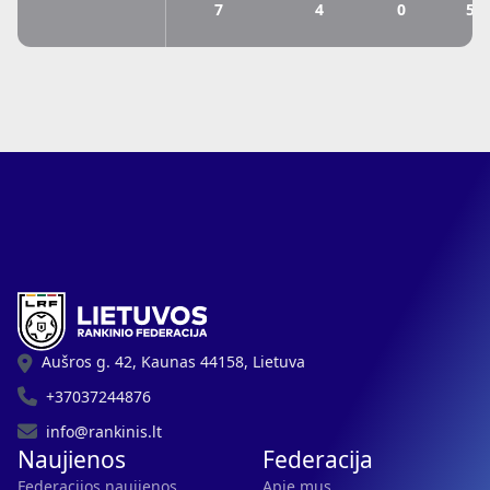
7
4
0
57
Aušros g. 42, Kaunas 44158, Lietuva
+37037244876
info@rankinis.lt
Naujienos
Federacija
Federacijos naujienos
Apie mus