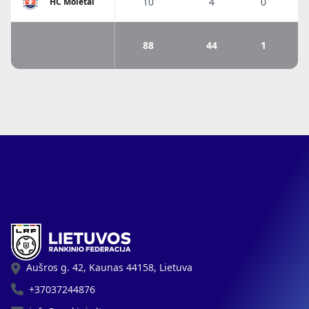
10
4
0
HC Molėtai
88
44
1
Aušros g. 42, Kaunas 44158, Lietuva
+37037244876