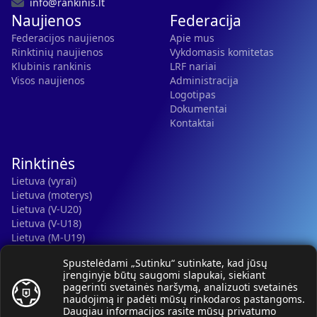
info@rankinis.lt
Naujienos
Federacija
Federacijos naujienos
Apie mus
Rinktinių naujienos
Vykdomasis komitetas
Klubinis rankinis
LRF nariai
Visos naujienos
Administracija
Logotipas
Dokumentai
Kontaktai
Rinktinės
Lietuva (vyrai)
Lietuva (moterys)
Lietuva (V-U20)
Lietuva (V-U18)
Lietuva (M-U19)
Kauno r. SC-2 (LTU)
Spustelėdami „Sutinku“ sutinkate, kad jūsų
Lietuva (M-U16)
įrenginyje būtų saugomi slapukai, siekiant
pagerinti svetainės naršymą, analizuoti svetainės
naudojimą ir padėti mūsų rinkodaros pastangoms.
Daugiau informacijos rasite mūsų
privatumo