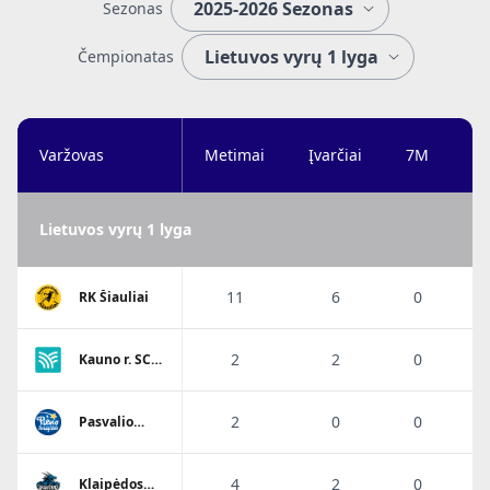
Sezonas
Čempionatas
Varžovas
Metimai
Įvarčiai
7M
Ta
Lietuvos vyrų 1 lyga
11
6
0
RK Šiauliai
2
2
0
Kauno r. SC-
Garliava
2
0
0
Pasvalio
Pieno
žvaigždės
SM
4
2
0
Klaipėdos