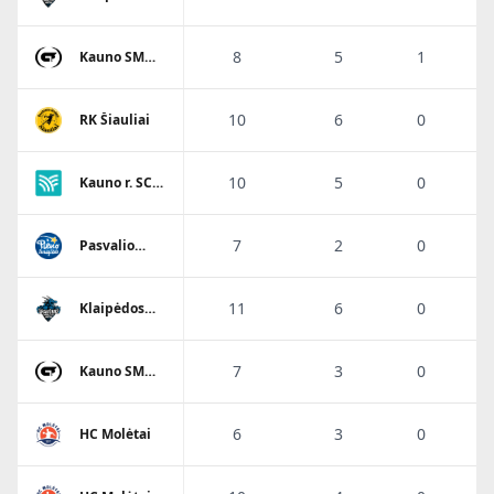
Viesulo
SC/Dragūnas
8
5
1
Kauno SM
Gaja
10
6
0
RK Šiauliai
10
5
0
Kauno r. SC-
Garliava
7
2
0
Pasvalio
Pieno
žvaigždės
SM
11
6
0
Klaipėdos
Viesulo
SC/Dragūnas
7
3
0
Kauno SM
Gaja
6
3
0
HC Molėtai