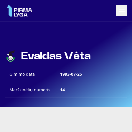
Grįžti į LRF puslapį
Naujienos
Evaldas Vėta
Tvarkaraštis
Rezultatai
Statistika
Gimimo data
1993-07-25
Turnyrinė lentelė
Komandos
Marškinėlių numeris
14