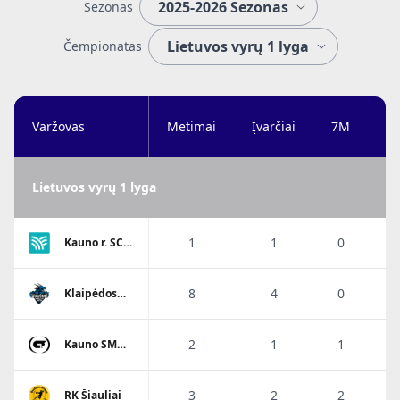
Sezonas
Čempionatas
Varžovas
Metimai
Įvarčiai
7M
Ta
Lietuvos vyrų 1 lyga
1
1
0
Kauno r. SC-
Garliava
8
4
0
Klaipėdos
Viesulo
SC/Dragūnas
2
1
1
Kauno SM
Gaja
3
2
2
RK Šiauliai