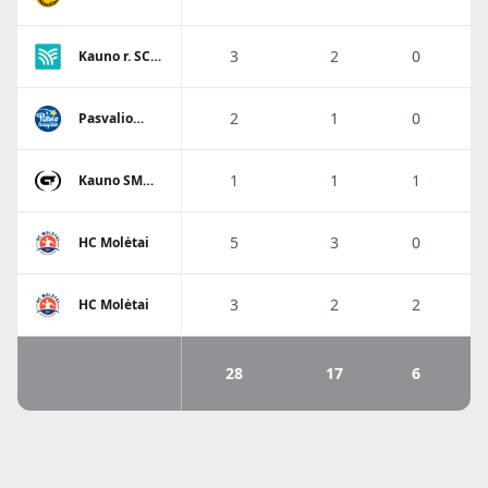
3
2
0
Kauno r. SC-
Garliava
2
1
0
Pasvalio
Pieno
žvaigždės
SM
1
1
1
Kauno SM
Gaja
5
3
0
HC Molėtai
3
2
2
HC Molėtai
28
17
6