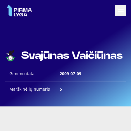
Grįžti į LRF puslapį
Naujienos
Svajūnas Vaičiūnas
Tvarkaraštis
Rezultatai
Statistika
Gimimo data
2009-07-09
Turnyrinė lentelė
Komandos
Marškinėlių numeris
5