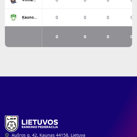
Eglė
0
0
0
0%
Kauno
Žalgiris
0
0
0
0%
Aušros g. 42, Kaunas 44158, Lietuva