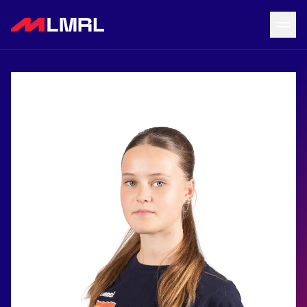
Grįžti į LRF puslapį
Naujienos
Tvarkaraštis
Rezultatai
Statistika
Turnyrinė lentelė
Komandos