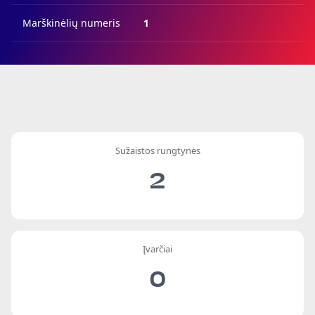
Marškinėlių numeris
1
Sužaistos rungtynės
2
Įvarčiai
0