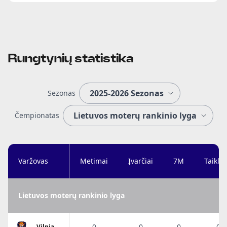
Rungtynių statistika
Sezonas
Čempionatas
Varžovas
Metimai
Įvarčiai
7M
Taiklu
Lietuvos moterų rankinio lyga
0
0
0
0%
Vilniaus