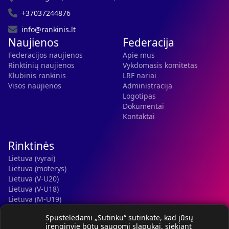
+37037244876
info@rankinis.lt
Naujienos
Federacija
Federacijos naujienos
Apie mus
Rinktinių naujienos
Vykdomasis komitetas
Klubinis rankinis
LRF nariai
Visos naujienos
Administracija
Logotipas
Dokumentai
Kontaktai
Rinktinės
Lietuva (vyrai)
Lietuva (moterys)
Lietuva (V-U20)
Lietuva (V-U18)
Lietuva (M-U19)
Kauno r. SC-2 (LTU)
Spustelėdami „Sutinku“ sutinkate, kad jūsų
Lietuva (M-U16)
įrenginyje būtų saugomi slapukai, siekiant