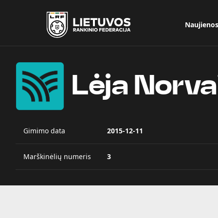
Naujieno
Lėja Norva
Gimimo data
2015-12-11
Marškinėlių numeris
3