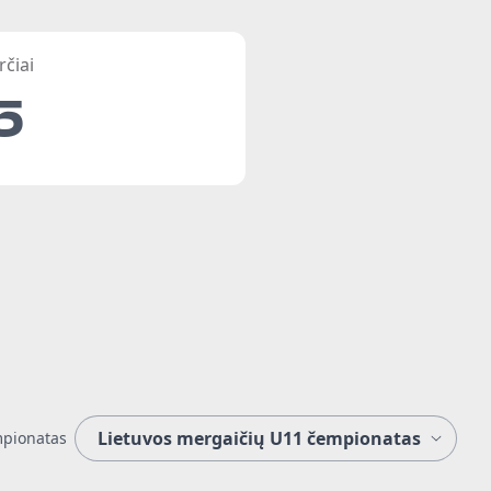
rčiai
5
pionatas