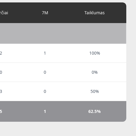
rčiai
7M
Taiklumas
2
1
100%
0
0
0%
3
0
50%
5
1
62.5%