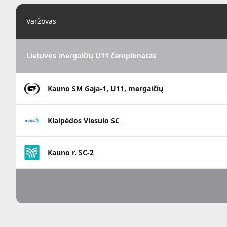
Varžovas
Lietuvos mergaičių U11 čempionatas
Kauno SM Gaja-1, U11, mergaičių
Klaipėdos Viesulo SC
Kauno r. SC-2