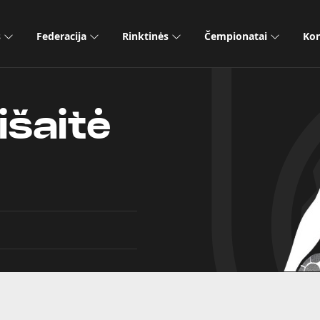
s
Federacija
Rinktinės
Čempionatai
Kon
išaitė