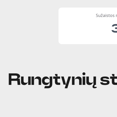
Sužaistos
Rungtynių st