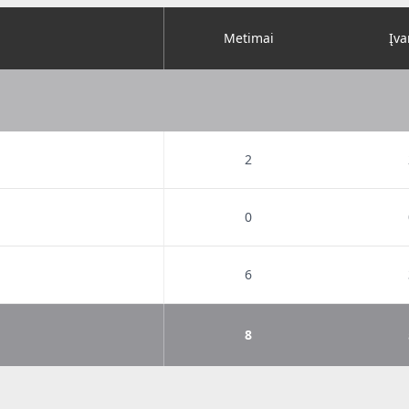
Metimai
Įva
2
0
6
8