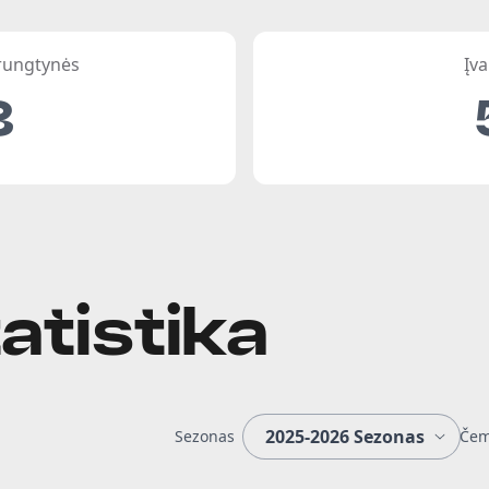
 rungtynės
Įva
3
atistika
Sezonas
Čem