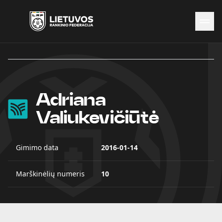
Naujienos
Federacija
Rinktinės
Adriana
Čempionatai
Kontaktai
Valiukevičiūtė
Antidopingas
Gimimo data
2016-01-14
Marškinėlių numeris
10