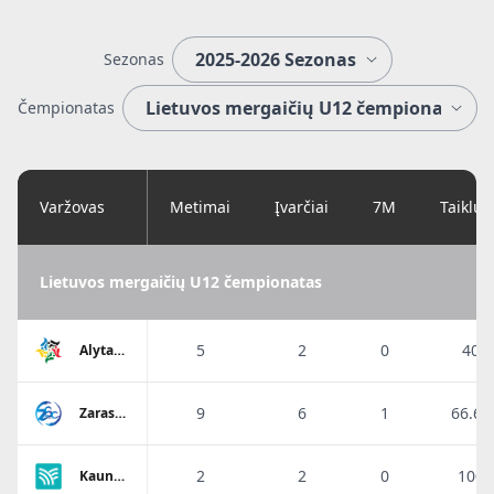
Sezonas
Čempionatas
Varžovas
Metimai
Įvarčiai
7M
Taiklu
Lietuvos mergaičių U12 čempionatas
5
2
0
40%
Alytaus
SRC
9
6
1
66.6
Zarasų
SC
2
2
0
100
Kauno
r. SC-1