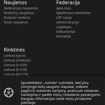
Naujienos
Federacija
Federacijos naujienos
Apie mus
Rinktinių naujienos
Vykdomasis komitetas
Klubinis rankinis
LRF nariai
Visos naujienos
Administracija
Logotipas
Dokumentai
Kontaktai
Rinktinės
Lietuva (vyrai)
Lietuva (moterys)
Lietuva (V-U20)
Lietuva (V-U18)
Lietuva (M-U19)
Kauno r. SC-2 (LTU)
Spustelėdami „Sutinku“ sutinkate, kad jūsų
Lietuva (M-U16)
įrenginyje būtų saugomi slapukai, siekiant
pagerinti svetainės naršymą, analizuoti svetainės
naudojimą ir padėti mūsų rinkodaros pastangoms.
Daugiau informacijos rasite mūsų
privatumo
politikoje
.