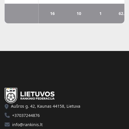
16
10
1
62.5
Aušros g. 42, Kaunas 44158, Lietuva
+37037244876
info@rankinis.lt