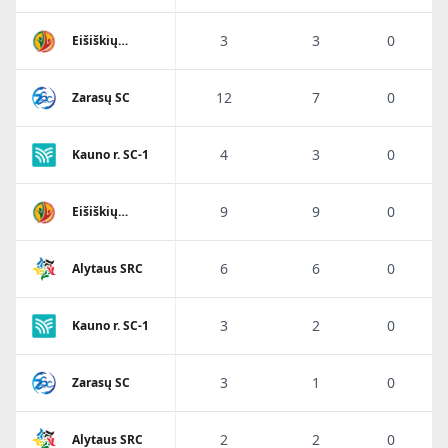
3
3
0
Eišiškių
A.Ratkevičiaus
SM
12
7
0
Zarasų SC
4
3
0
Kauno r. SC-1
9
9
0
Eišiškių
A.Ratkevičiaus
SM
6
6
0
Alytaus SRC
3
2
0
Kauno r. SC-1
3
1
0
Zarasų SC
2
2
0
Alytaus SRC