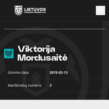
Naujienos
Federacija
Rinktinės
Viktorija
Čempionatai
Kontaktai
Mordusaitė
Antidopingas
Gimimo data
2015-02-13
Marškinėlių numeris
3