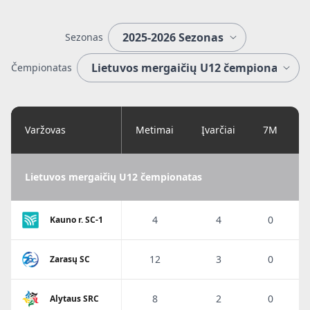
Sezonas
Čempionatas
Varžovas
Metimai
Įvarčiai
7M
Lietuvos mergaičių U12 čempionatas
4
4
0
Kauno r. SC-1
12
3
0
Zarasų SC
8
2
0
Alytaus SRC