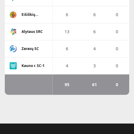
6
6
0
Eišiškių
A.Ratkevičiaus
SM
13
6
0
Alytaus SRC
6
4
0
Zarasų SC
4
3
0
Kauno r. SC-1
95
61
0