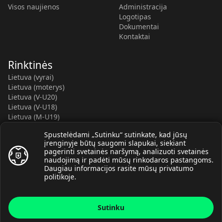
Visos naujienos
Administracija
Logotipas
Dokumentai
Kontaktai
Rinktinės
Lietuva (vyrai)
Lietuva (moterys)
Lietuva (V-U20)
Lietuva (V-U18)
Lietuva (M-U19)
Kauno r. SC-2 (LTU)
Spustelėdami „Sutinku“ sutinkate, kad jūsų
Lietuva (M-U16)
įrenginyje būtų saugomi slapukai, siekiant
pagerinti svetainės naršymą, analizuoti svetainės
naudojimą ir padėti mūsų rinkodaros pastangoms.
Daugiau informacijos rasite mūsų
privatumo
politikoje
.
© Lietuvos rankinio federacija, 2026.
Sutinku