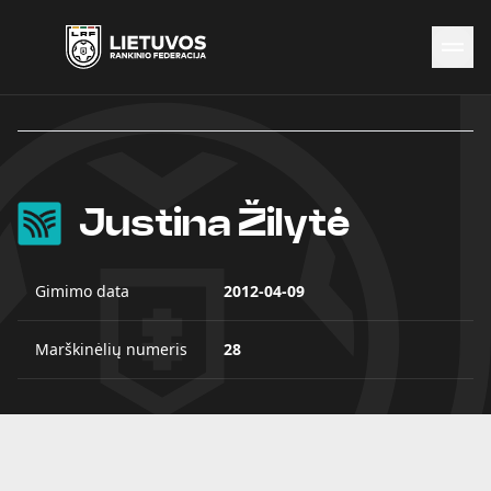
Naujienos
Federacija
Rinktinės
Čempionatai
Justina Žilytė
Kontaktai
Antidopingas
Gimimo data
2012-04-09
Marškinėlių numeris
28