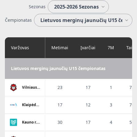
Sezonas
Čempionatas
Varžovas
Metimai
Įvarčiai
7M
Taik
Lietuvos merginų jaunučių U15 čempionatas
23
17
1
73.
Vilniaus
SM
Sostinės
tauras
17
12
3
70.
Klaipėdos
Viesulo
SC
30
17
4
56.
Kauno r.
SC-1