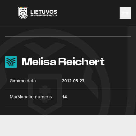
Naujienos
Federacija
Rinktinės
Čempionatai
Melisa Reichert
Kontaktai
Antidopingas
Gimimo data
2012-05-23
Marškinėlių numeris
14