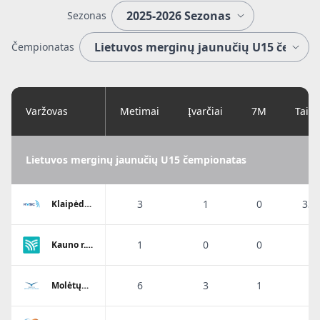
Sezonas
Čempionatas
Varžovas
Metimai
Įvarčiai
7M
Taik
Lietuvos merginų jaunučių U15 čempionatas
3
1
0
33.
Klaipėdos
Viesulo
SC
1
0
0
0
Kauno r.
SC-1
6
3
1
5
Molėtų
KKSC