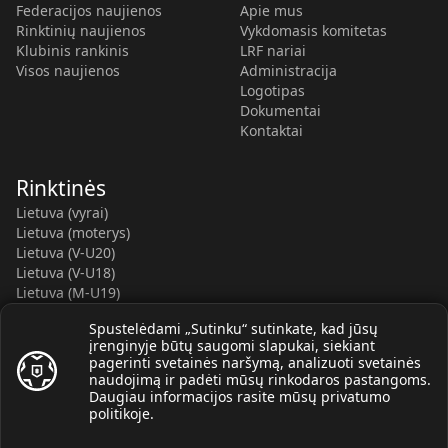
Federacijos naujienos
Apie mus
Rinktinių naujienos
Vykdomasis komitetas
Klubinis rankinis
LRF nariai
Visos naujienos
Administracija
Logotipas
Dokumentai
Kontaktai
Rinktinės
Lietuva (vyrai)
Lietuva (moterys)
Lietuva (V-U20)
Lietuva (V-U18)
Lietuva (M-U19)
Kauno r. SC-2 (LTU)
Spustelėdami „Sutinku“ sutinkate, kad jūsų
Lietuva (M-U16)
įrenginyje būtų saugomi slapukai, siekiant
pagerinti svetainės naršymą, analizuoti svetainės
naudojimą ir padėti mūsų rinkodaros pastangoms.
Daugiau informacijos rasite mūsų
privatumo
politikoje
.