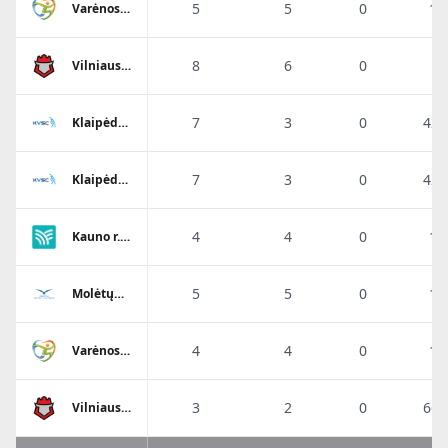
5
5
0
10
Varėnos
SC
8
6
0
7
Vilniaus
SM
Sostinės
tauras
7
3
0
42.
Klaipėdos
Viesulo
SC
7
3
0
42.
Klaipėdos
Viesulo
SC
4
4
0
10
Kauno r.
SC-1
5
5
0
10
Molėtų
KKSC
4
4
0
10
Varėnos
SC
3
2
0
66.
Vilniaus
SM
Sostinės