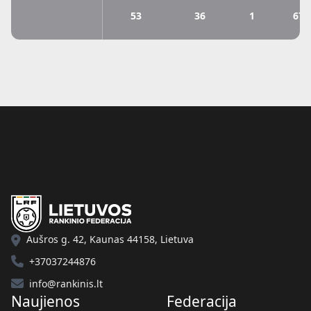
tauras
53
36
1
67.
Aušros g. 42, Kaunas 44158, Lietuva
+37037244876
info@rankinis.lt
Naujienos
Federacija