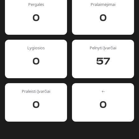
Pergalės
Pralaimėjimai
0
0
Lygiosios
Pelnyti Įvarčiai
0
57
Praleisti Įvarčiai
+-
0
0