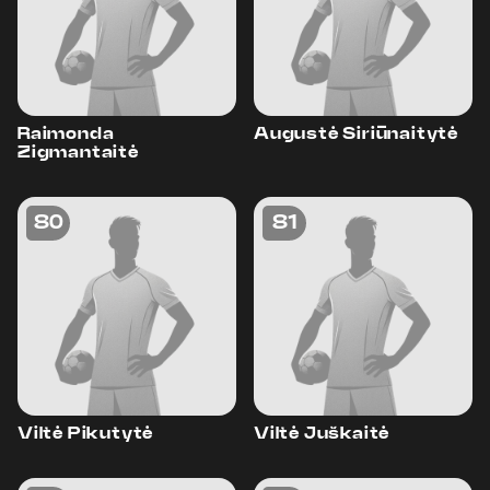
Raimonda
Augustė Siriūnaitytė
Zigmantaitė
80
81
Viltė Pikutytė
Viltė Juškaitė