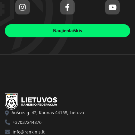
Naujienlaiškis
Aušros g. 42, Kaunas 44158, Lietuva
+37037244876
info@rankinis.lt