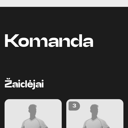
Komanda
Žaidėjai
3