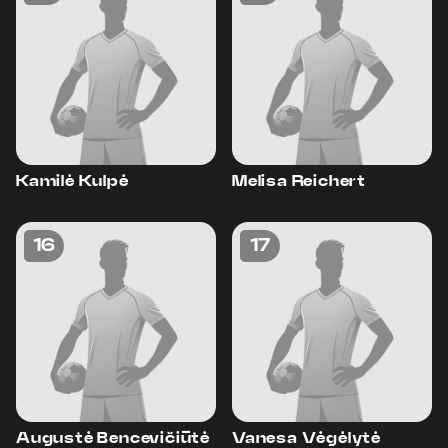
Kamilė Kulpė
Melisa Reichert
16
17
Augustė Bencevičiūtė
Vanesa Vėgėlytė