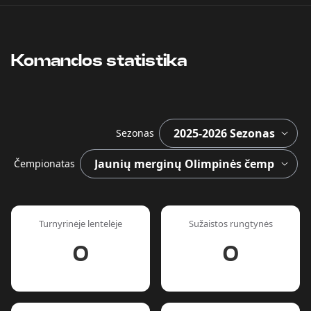
Komandos statistika
Sezonas
Čempionatas
Turnyrinėje lentelėje
Sužaistos rungtynės
0
0