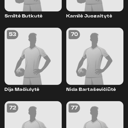
Smiltė Butkutė
Kamilė Juozaitytė
53
70
Dija Mačiulytė
Nida Bartaševičiūtė
72
77