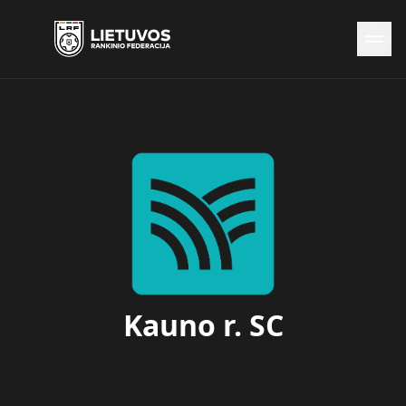
Naujienos
Federacija
Rinktinės
Čempionatai
Kontaktai
Antidopingas
Kauno r. SC