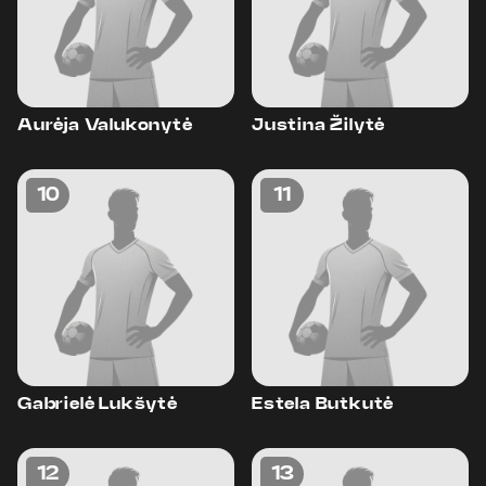
Aurėja Valukonytė
Justina Žilytė
10
11
Gabrielė Lukšytė
Estela Butkutė
12
13