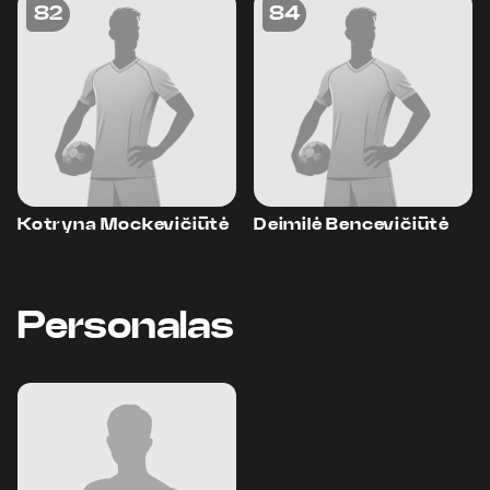
82
84
Kotryna Mockevičiūtė
Deimilė Bencevičiūtė
Personalas