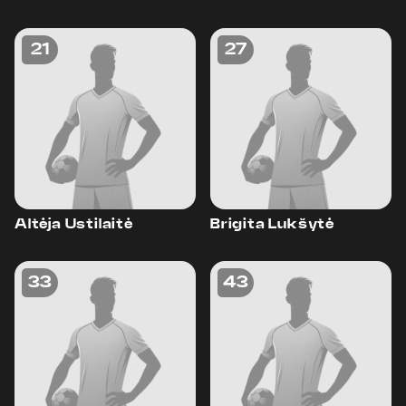
21
27
Altėja Ustilaitė
Brigita Lukšytė
33
43