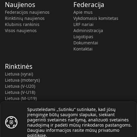
Naujienos
Federacija
Federacijos naujienos
Apie mus
Rinktinių naujienos
Vykdomasis komitetas
Klubinis rankinis
LRF nariai
Visos naujienos
Administracija
Logotipas
Dokumentai
Kontaktai
Rinktinės
Lietuva (vyrai)
Lietuva (moterys)
Lietuva (V-U20)
Lietuva (V-U18)
Lietuva (M-U19)
Kauno r. SC-2 (LTU)
Spustelėdami „Sutinku“ sutinkate, kad jūsų
Lietuva (M-U16)
įrenginyje būtų saugomi slapukai, siekiant
pagerinti svetainės naršymą, analizuoti svetainės
naudojimą ir padėti mūsų rinkodaros pastangoms.
Daugiau informacijos rasite mūsų
privatumo
politikoje
.