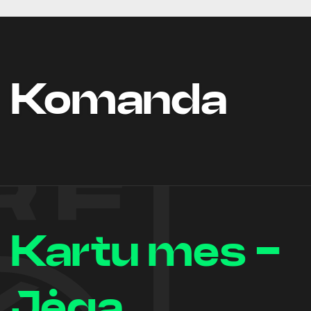
Komanda
Kartu mes -
Jėga.