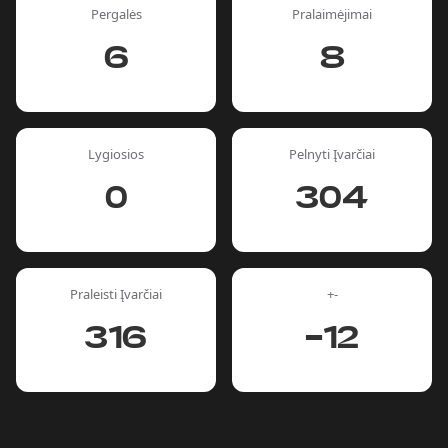
Pergalės
Pralaimėjimai
6
8
Lygiosios
Pelnyti Įvarčiai
0
304
Praleisti Įvarčiai
+-
316
-12