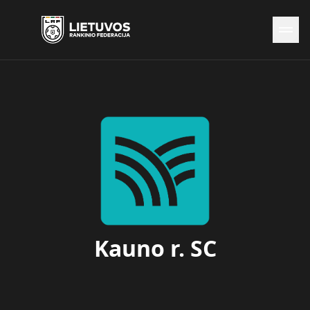
Naujienos
Federacija
Rinktinės
Čempionatai
Kontaktai
Antidopingas
Kauno r. SC