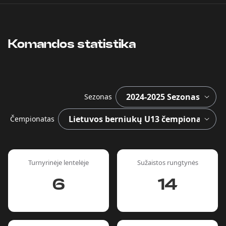
Komandos statistika
Sezonas
Čempionatas
Turnyrinėje lentelėje
Sužaistos rungtynės
6
14