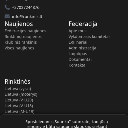
+37037244876
info@rankinis.lt
Naujienos
Federacija
Federacijos naujienos
Apie mus
Rinktinių naujienos
Vykdomasis komitetas
Klubinis rankinis
LRF nariai
Visos naujienos
Administracija
Logotipas
Dokumentai
Kontaktai
Rinktinės
Lietuva (vyrai)
Lietuva (moterys)
Lietuva (V-U20)
Lietuva (V-U18)
Lietuva (M-U19)
Kauno r. SC-2 (LTU)
Spustelėdami „Sutinku“ sutinkate, kad jūsų
Lietuva (M-U16)
įrenginyje būtų saugomi slapukai, siekiant