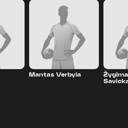
Mantas Verbyla
Žygima
Savick