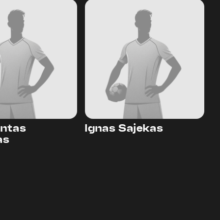
ntas
Ignas Sajekas
as