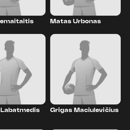
emaitaitis
Matas Urbonas
 Labatmedis
Grigas Maciulevičius