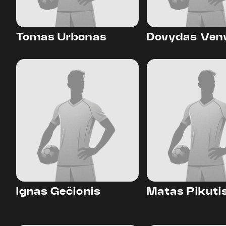
Tomas Urbonas
Dovydas Ven
Ignas Gečionis
Matas Pikuti