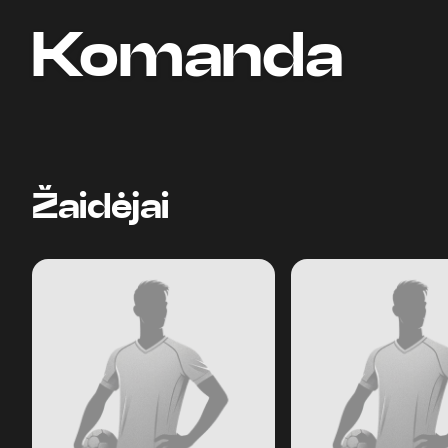
Komanda
Žaidėjai