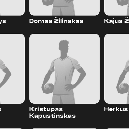
ys
Domas Žilinskas
Kajus Ž
s
Kristupas
Herkus
Kapustinskas