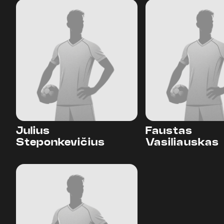
Julius
Faustas
Steponkevičius
Vasiliauskas