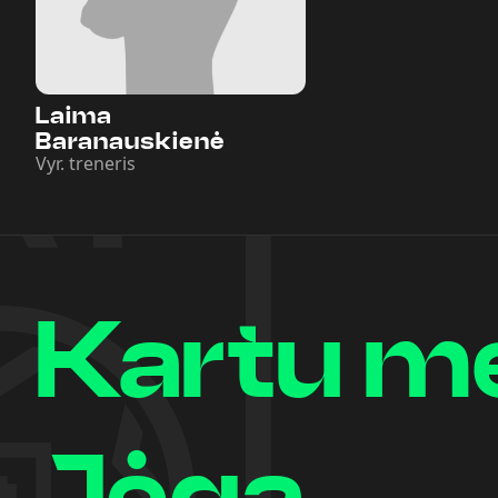
Laima
Baranauskienė
Vyr. treneris
Kartu m
Jėga.