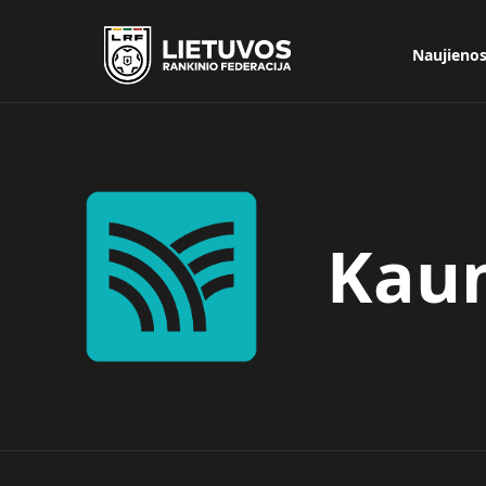
Naujieno
Kaun