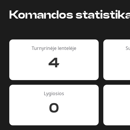
Komandos statistik
Turnyrinėje lentelėje
S
4
Lygiosios
0