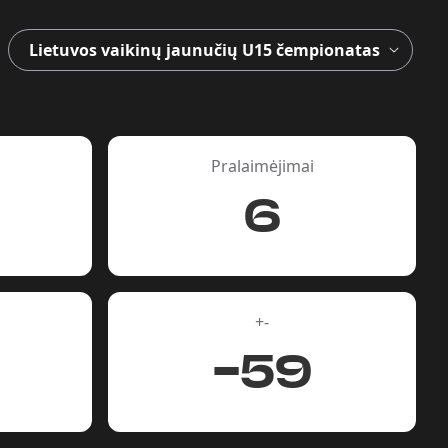
s
Pralaimėjimai
6
+-
-59