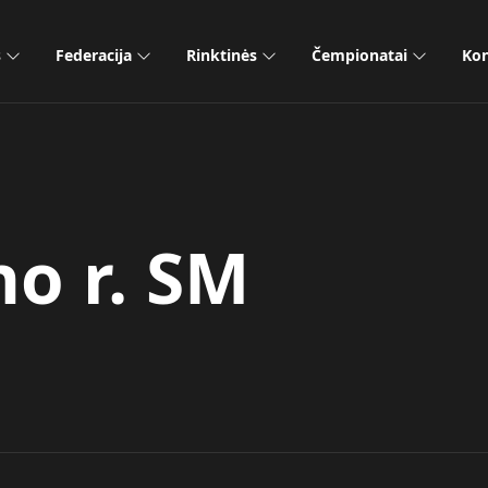
s
Federacija
Rinktinės
Čempionatai
Kon
o r. SM