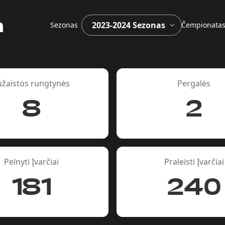
a
Sezonas
Čempionata
užaistos rungtynės
Pergalės
8
2
Pelnyti Įvarčiai
Praleisti Įvarčiai
181
240