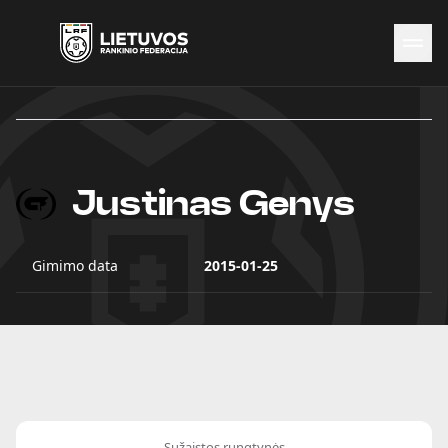
Naujienos
Federacija
Rinktinės
Čempionatai
Justinas Genys
Kontaktai
Antidopingas
Gimimo data
2015-01-25
Sužaistos rungtynės