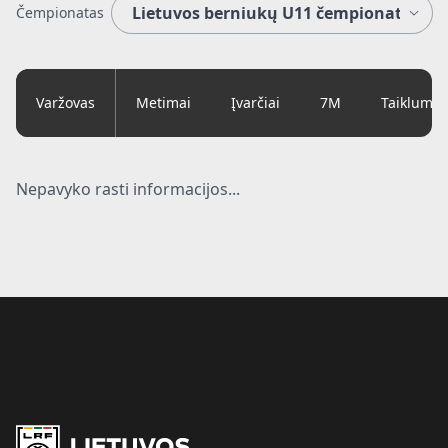
Čempionatas
Varžovas
Metimai
Įvarčiai
7M
Taiklumas
Nepavyko rasti informacijos...