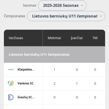
Sezonas
Čempionatas
Varžovas
Metimai
Įvarčiai
7M
Lietuvos berniukų U11 čempionatas
1
0
0
Klaipėdos
Viesulo SC
2
1
0
Varėnos SC
0
0
0
Šiaulių SC
Dubysa