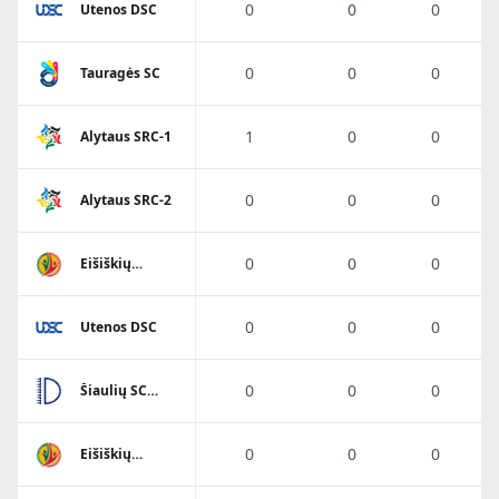
0
0
0
Utenos DSC
0
0
0
Tauragės SC
1
0
0
Alytaus SRC-1
0
0
0
Alytaus SRC-2
0
0
0
Eišiškių
A.Ratkevičiaus
SM
0
0
0
Utenos DSC
0
0
0
Šiaulių SC
Dubysa
0
0
0
Eišiškių
A.Ratkevičiaus
SM