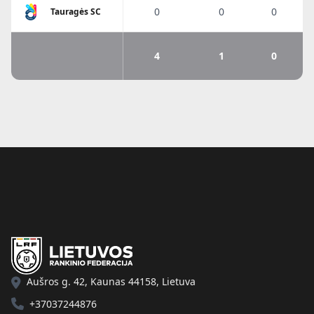
0
0
0
Tauragės SC
4
1
0
Aušros g. 42, Kaunas 44158, Lietuva
+37037244876