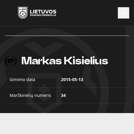
Naujienos
Federacija
Rinktinės
Čempionatai
Markas Kisielius
Kontaktai
Antidopingas
Gimimo data
2015-05-13
Marškinėlių numeris
34