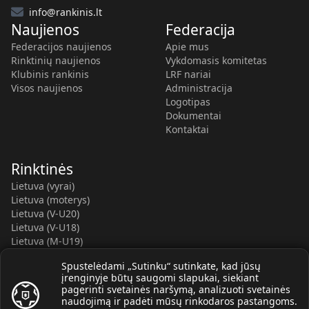
info@rankinis.lt
Naujienos
Federacija
Federacijos naujienos
Apie mus
Rinktinių naujienos
Vykdomasis komitetas
Klubinis rankinis
LRF nariai
Visos naujienos
Administracija
Logotipas
Dokumentai
Kontaktai
Rinktinės
Lietuva (vyrai)
Lietuva (moterys)
Lietuva (V-U20)
Lietuva (V-U18)
Lietuva (M-U19)
Kauno r. SC-2 (LTU)
Spustelėdami „Sutinku“ sutinkate, kad jūsų
Lietuva (M-U16)
įrenginyje būtų saugomi slapukai, siekiant
pagerinti svetainės naršymą, analizuoti svetainės
naudojimą ir padėti mūsų rinkodaros pastangoms.