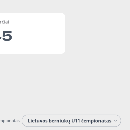
rčiai
45
mpionatas