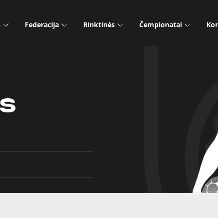
s
Federacija
Rinktinės
Čempionatai
Kon
s