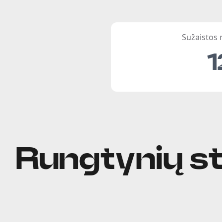
Sužaistos
1
Rungtynių st