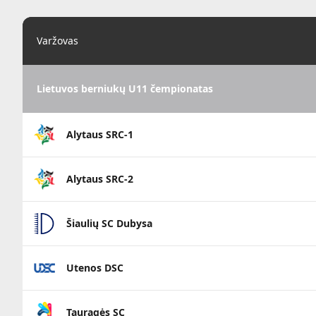
Varžovas
Lietuvos berniukų U11 čempionatas
Alytaus SRC-1
Alytaus SRC-2
Šiaulių SC Dubysa
Utenos DSC
Tauragės SC