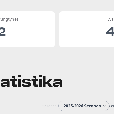
 rungtynės
Įva
2
atistika
Sezonas
Če