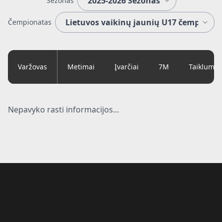
Sezonas
Čempionatas
Varžovas
Metimai
Įvarčiai
7M
Taiklumas
Nepavyko rasti informacijos...