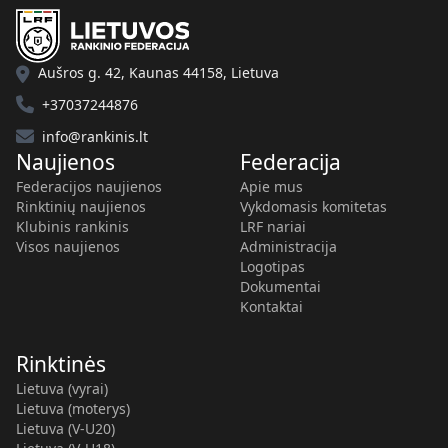
Aušros g. 42, Kaunas 44158, Lietuva
+37037244876
info@rankinis.lt
Naujienos
Federacija
Federacijos naujienos
Apie mus
Rinktinių naujienos
Vykdomasis komitetas
Klubinis rankinis
LRF nariai
Visos naujienos
Administracija
Logotipas
Dokumentai
Kontaktai
Rinktinės
Lietuva (vyrai)
Lietuva (moterys)
Lietuva (V-U20)