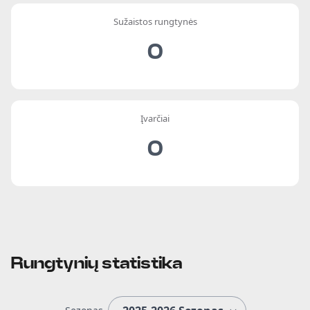
Sužaistos rungtynės
0
Įvarčiai
0
Rungtynių statistika