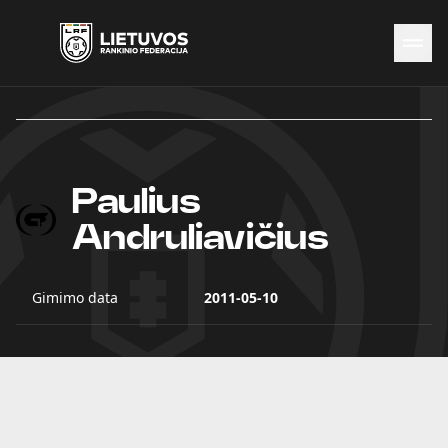
Naujienos
Federacija
Rinktinės
Paulius
Čempionatai
Kontaktai
Andruliavičius
Antidopingas
Gimimo data
2011-05-10