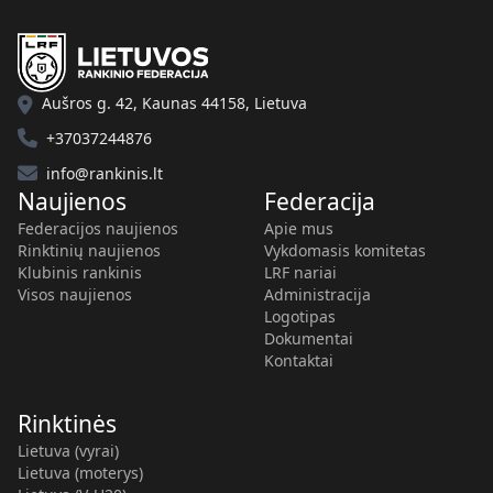
Aušros g. 42, Kaunas 44158, Lietuva
+37037244876
info@rankinis.lt
Naujienos
Federacija
Federacijos naujienos
Apie mus
Rinktinių naujienos
Vykdomasis komitetas
Klubinis rankinis
LRF nariai
Visos naujienos
Administracija
Logotipas
Dokumentai
Kontaktai
Rinktinės
Lietuva (vyrai)
Lietuva (moterys)