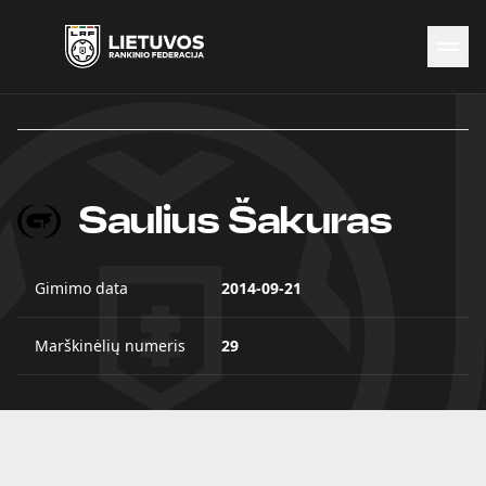
Naujienos
Federacija
Rinktinės
Čempionatai
Saulius Šakuras
Kontaktai
Antidopingas
Gimimo data
2014-09-21
Marškinėlių numeris
29