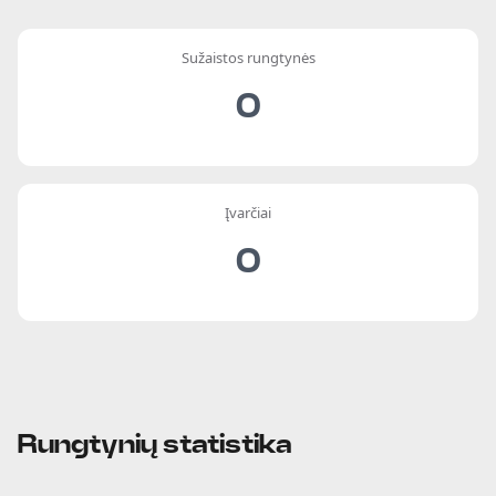
Sužaistos rungtynės
0
Įvarčiai
0
Rungtynių statistika