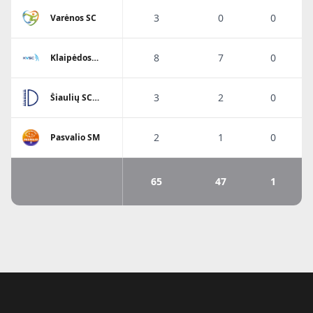
3
0
0
Varėnos SC
8
7
0
Klaipėdos
Viesulo SC
3
2
0
Šiaulių SC
Dubysa
2
1
0
Pasvalio SM
65
47
1