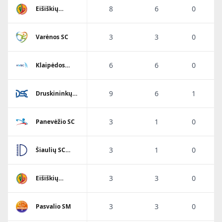
8
6
0
Eišiškių
A.Ratkevičiaus
SM
3
3
0
Varėnos SC
6
6
0
Klaipėdos
Viesulo SC
9
6
1
Druskininkų
SC
3
1
0
Panevėžio SC
3
1
0
Šiaulių SC
Dubysa
3
3
0
Eišiškių
A.Ratkevičiaus
SM
3
3
0
Pasvalio SM