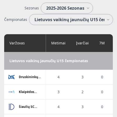
Sezonas
Čempionatas
Varžovas
Metimai
Įvarčiai
7M
Lietuvos vaikinų jaunučių U15 čempionatas
4
3
0
Druskininkų
SC
3
2
0
Klaipėdos
Viesulo SC
4
3
0
Šiaulių SC
Dubysa