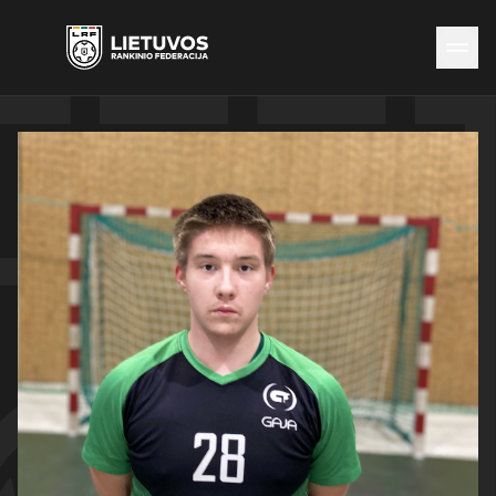
Naujienos
Federacija
Rinktinės
Čempionatai
Kontaktai
Antidopingas