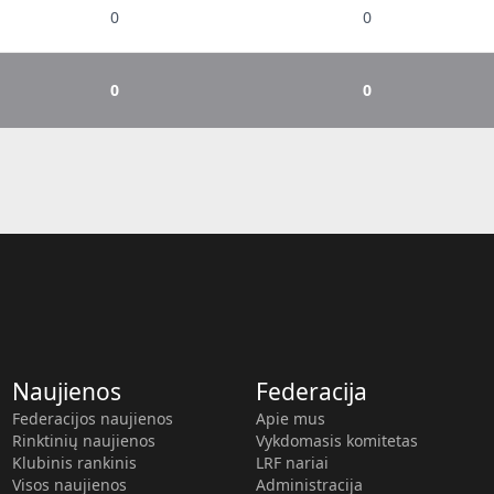
0
0
0
0
Naujienos
Federacija
Federacijos naujienos
Apie mus
Rinktinių naujienos
Vykdomasis komitetas
Klubinis rankinis
LRF nariai
Visos naujienos
Administracija