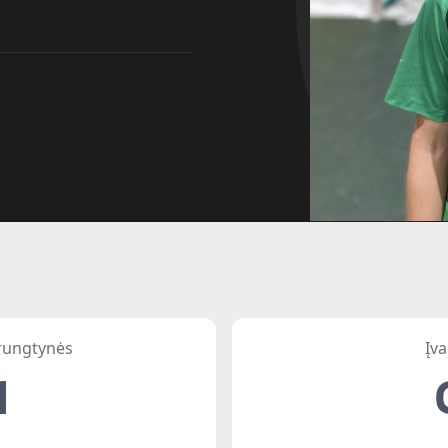
 rungtynės
Įva
1