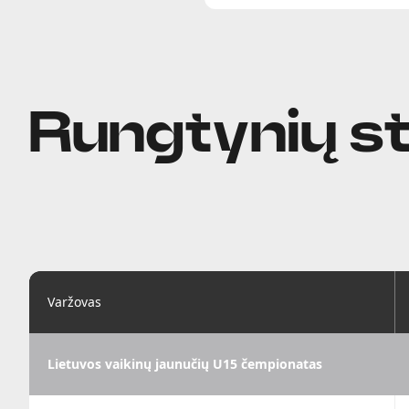
Rungtynių st
Varžovas
Lietuvos vaikinų jaunučių U15 čempionatas