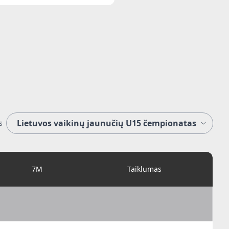
s
7M
Taiklumas