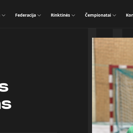
s
Federacija
Rinktinės
Čempionatai
Kon
s
as