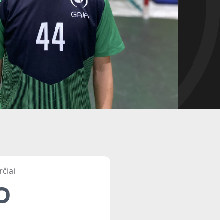
rčiai
0