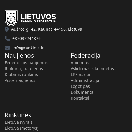
Aušros g. 42, Kaunas 44158, Lietuva
+37037244876
info@rankinis.lt
Naujienos
Federacija
Federacijos naujienos
Apie mus
Rinktinių naujienos
Vykdomasis komitetas
Klubinis rankinis
LRF nariai
Visos naujienos
Administracija
Logotipas
Dokumentai
Kontaktai
Rinktinės
Lietuva (vyrai)
Lietuva (moterys)