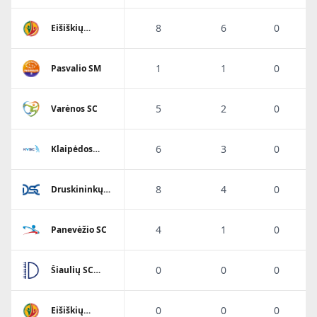
8
6
0
Eišiškių
A.Ratkevičiaus
SM
1
1
0
Pasvalio SM
5
2
0
Varėnos SC
6
3
0
Klaipėdos
Viesulo SC
8
4
0
Druskininkų
SC
4
1
0
Panevėžio SC
0
0
0
Šiaulių SC
Dubysa
0
0
0
Eišiškių