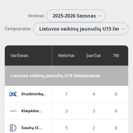
Sezonas
Čempionatas
Varžovas
Metimai
Įvarčiai
7M
Lietuvos vaikinų jaunučių U15 čempionatas
7
4
0
Druskininkų
SC
3
3
0
Klaipėdos
Viesulo SC
5
2
0
Šiaulių SC
Dubysa