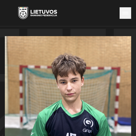
Naujienos
Federacija
Rinktinės
Čempionatai
Kontaktai
Antidopingas