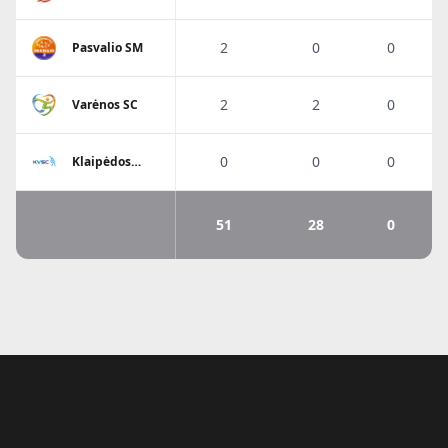
A.Ratkevičiaus
SM
2
0
0
Pasvalio SM
2
2
0
Varėnos SC
0
0
0
Klaipėdos
Viesulo SC
51
28
0