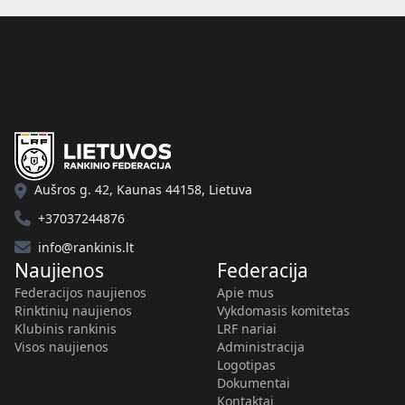
Aušros g. 42, Kaunas 44158, Lietuva
+37037244876
info@rankinis.lt
Naujienos
Federacija
Federacijos naujienos
Apie mus
Rinktinių naujienos
Vykdomasis komitetas
Klubinis rankinis
LRF nariai
Visos naujienos
Administracija
Logotipas
Dokumentai
Kontaktai