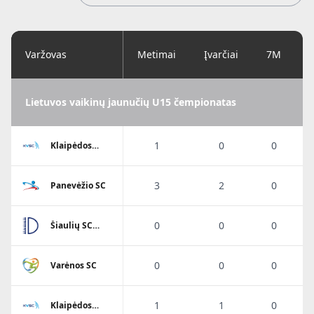
Varžovas
Metimai
Įvarčiai
7M
Lietuvos vaikinų jaunučių U15 čempionatas
1
0
0
Klaipėdos
Viesulo SC
3
2
0
Panevėžio SC
0
0
0
Šiaulių SC
Dubysa
0
0
0
Varėnos SC
1
1
0
Klaipėdos