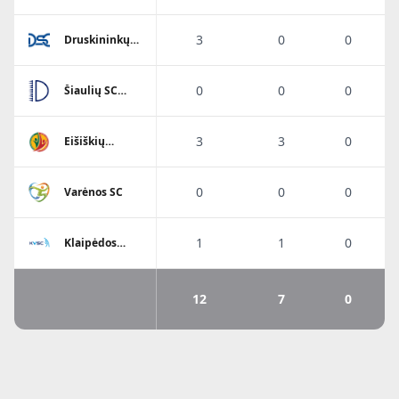
Viesulo SC
3
0
0
Druskininkų
SC
0
0
0
Šiaulių SC
Dubysa
3
3
0
Eišiškių
A.Ratkevičiaus
SM
0
0
0
Varėnos SC
1
1
0
Klaipėdos
Viesulo SC
12
7
0