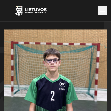
Naujienos
Federacija
Rinktinės
Čempionatai
Kontaktai
Antidopingas