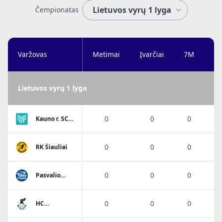
Čempionatas
Varžovas
Metimai
Įvarčiai
7M
Ta
Lietuvos vyrų 1 lyga
0
0
0
Kauno r. SC-
Garliava
0
0
0
RK Šiauliai
0
0
0
Pasvalio
Pieno
žvaigždės
SM
0
0
0
HC
Panevėžys