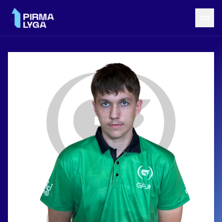
Grįžti į LRF puslapį
Naujienos
Tvarkaraštis
Rezultatai
Statistika
Turnyrinė lentelė
Komandos