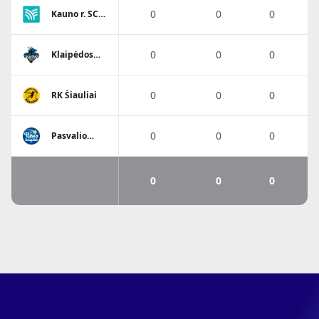
0
0
0
Kauno r. SC-
Garliava
0
0
0
Klaipėdos
Viesulo
SC/Dragūnas
0
0
0
RK Šiauliai
0
0
0
Pasvalio
Pieno
žvaigždės
SM
0
0
0