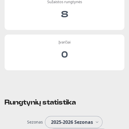
Sužaistos rungtynės
8
Įvarčiai
0
Rungtynių statistika
Sezonas