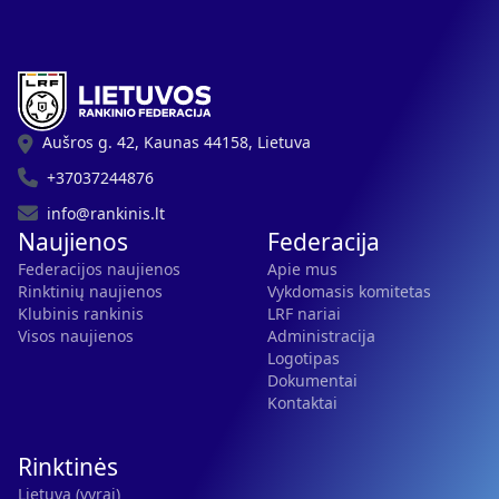
Aušros g. 42, Kaunas 44158, Lietuva
+37037244876
info@rankinis.lt
Naujienos
Federacija
Federacijos naujienos
Apie mus
Rinktinių naujienos
Vykdomasis komitetas
Klubinis rankinis
LRF nariai
Visos naujienos
Administracija
Logotipas
Dokumentai
Kontaktai
Rinktinės
Lietuva (vyrai)