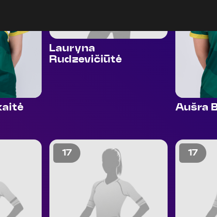
Lauryna
Rudzevičiūtė
Aušra 
kaitė
17
17