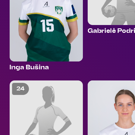
Gabrielė Podri
Inga Bušina
24
31