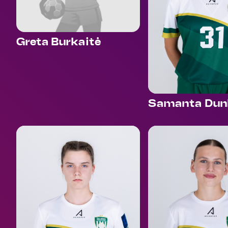
Greta Burkaitė
Samanta Dun
44
69