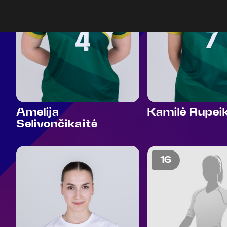
Amelija
Kamilė Rupei
Selivončikaitė
15
16