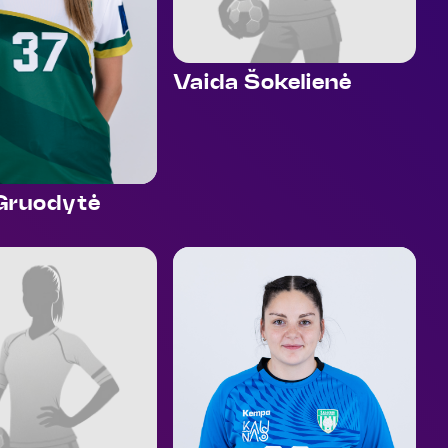
Vaida Šokelienė
 Gruodytė
99