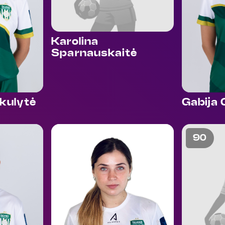
Karolina
Sparnauskaitė
kulytė
Gabija
88
90