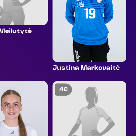
Meilutytė
Justina Markovaitė
40