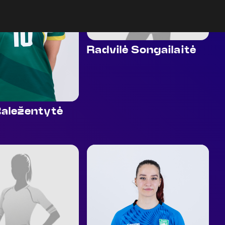
Radvilė Songailaitė
Baležentytė
19