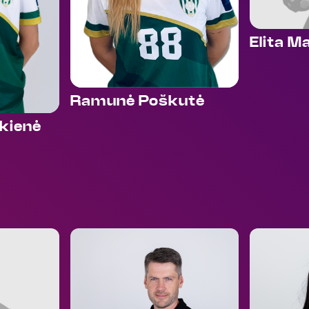
Elita M
Ramunė Poškutė
kienė