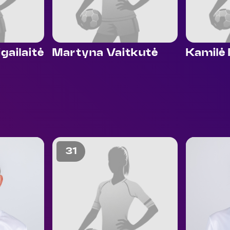
gailaitė
Martyna Vaitkutė
Kamilė 
31
37