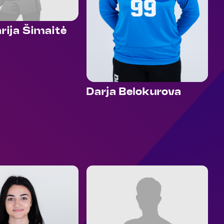
arija Šimaitė
Darja Belokurova