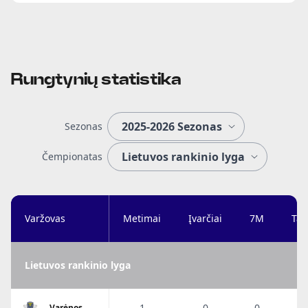
Rungtynių statistika
Sezonas
Čempionatas
Varžovas
Metimai
Įvarčiai
7M
Tai
Lietuvos rankinio lyga
1
0
0
Varėnos