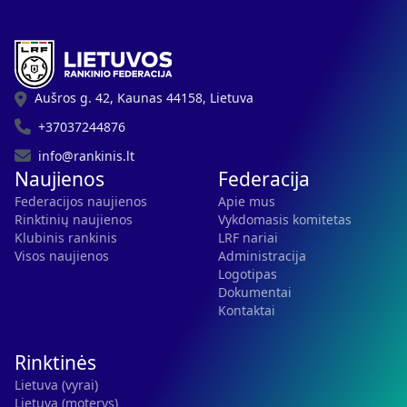
Aušros g. 42, Kaunas 44158, Lietuva
+37037244876
info@rankinis.lt
Naujienos
Federacija
Federacijos naujienos
Apie mus
Rinktinių naujienos
Vykdomasis komitetas
Klubinis rankinis
LRF nariai
Visos naujienos
Administracija
Logotipas
Dokumentai
Kontaktai
Rinktinės
Lietuva (vyrai)
Lietuva (moterys)