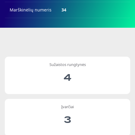
Marškinėlių numeris
34
Sužaistos rungtynės
4
Įvarčiai
3