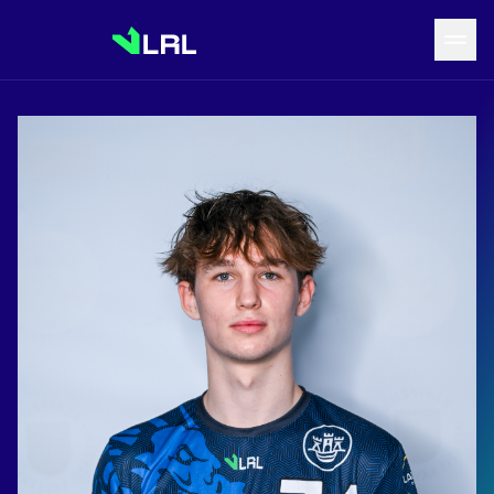
Grįžti į LRF puslapį
Naujienos
Tvarkaraštis
Rezultatai
Statistika
Turnyrinė lentelė
Komandos