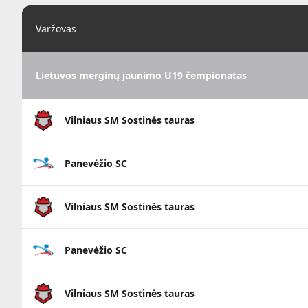
Varžovas
Lietuvos merginų jaunimo U19 čempionatas
Vilniaus SM Sostinės tauras
Panevėžio SC
Vilniaus SM Sostinės tauras
Panevėžio SC
Vilniaus SM Sostinės tauras