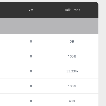
i
7M
Taiklumas
0
0%
0
100%
0
33.33%
0
100%
0
40%