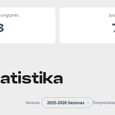
 rungtynės
Įva
8
atistika
Sezonas
Čempionata