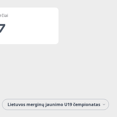
rčiai
7
s