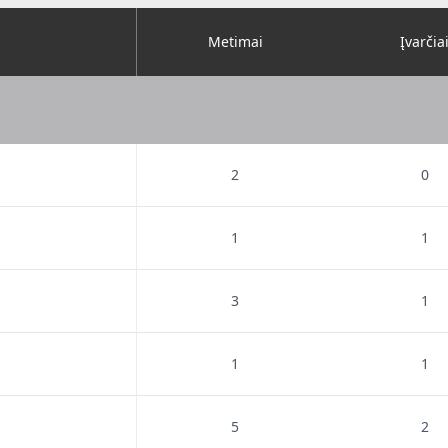
Metimai
Įvarčia
2
0
1
1
3
1
1
1
5
2