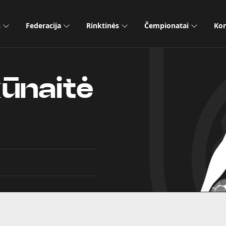
s
Federacija
Rinktinės
Čempionatai
Kon
kūnaitė