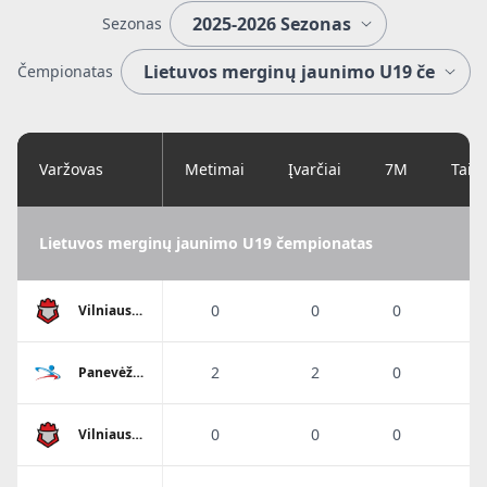
Sezonas
Čempionatas
Varžovas
Metimai
Įvarčiai
7M
Taik
Lietuvos merginų jaunimo U19 čempionatas
0
0
0
Vilniaus
SM
Sostinės
tauras
2
2
0
1
Panevėžio
SC
0
0
0
Vilniaus
SM
Sostinės
tauras