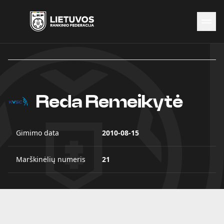
Naujienos
Federacija
Rinktinės
Čempionatai
Reda Remeikytė
Kontaktai
Antidopingas
Gimimo data
2010-08-15
Marškinėlių numeris
21