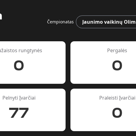
a
Čempionatas
užaistos rungtynės
Pergalės
0
0
Pelnyti Įvarčiai
Praleisti Įvarčiai
77
0