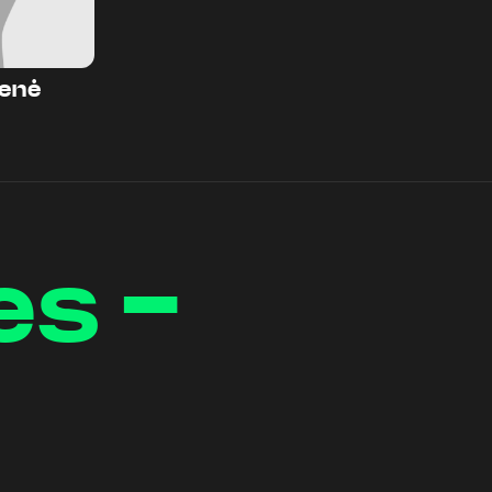
enė
es -