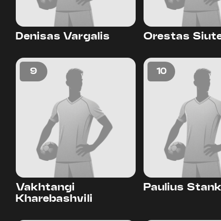
Denisas Vargalis
Orestas Siut
9
10
Vakhtangi
Paulius Stank
Kharebashvili