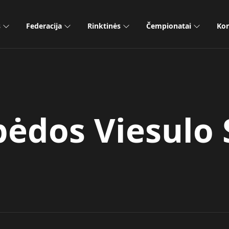
s
Federacija
Rinktinės
Čempionatai
Kon
pėdos Viesulo 