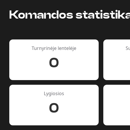
Komandos statistik
Turnyrinėje lentelėje
S
0
Lygiosios
0