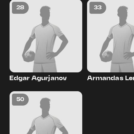
28
33
Edgar Agurjanov
Armandas Le
50