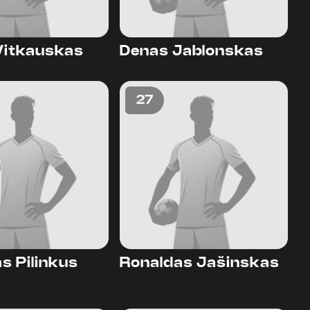
Vitkauskas
Denas Jablonskas
27
s Pilinkus
Ronaldas Jašinskas