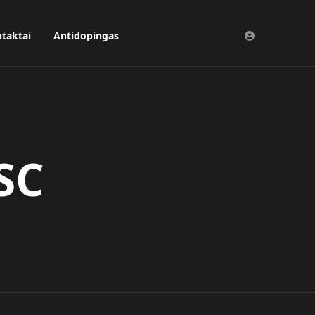
taktai
Antidopingas
SC