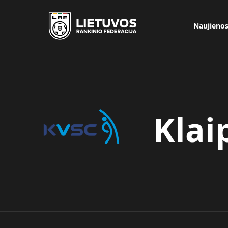
Naujieno
Klai