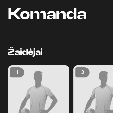
Komanda
Žaidėjai
1
3