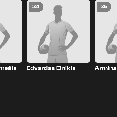
34
35
mežis
Edvardas Einikis
Armina