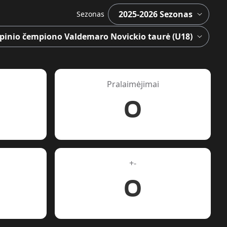
Sezonas
Pralaimėjimai
0
+-
0