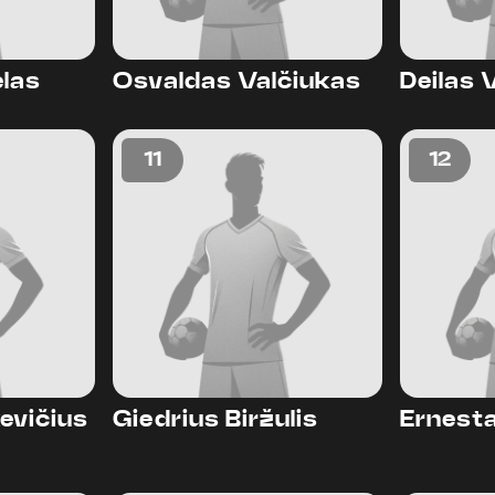
elas
Osvaldas Valčiukas
Deilas 
11
12
evičius
Giedrius Biržulis
Ernesta