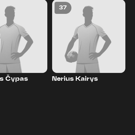
37
s Čypas
Nerius Kairys