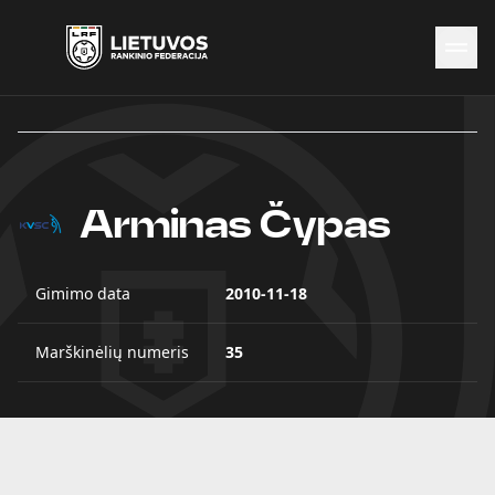
Naujienos
Federacija
Rinktinės
Čempionatai
Arminas Čypas
Kontaktai
Antidopingas
Gimimo data
2010-11-18
Marškinėlių numeris
35