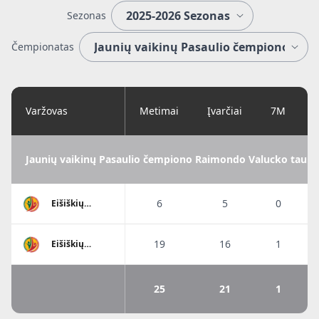
Sezonas
Čempionatas
Varžovas
Metimai
Įvarčiai
7M
Jaunių vaikinų Pasaulio čempiono Raimondo Valucko taurė
6
5
0
Eišiškių
A.Ratkevičiaus
SM
19
16
1
Eišiškių
A.Ratkevičiaus
SM
25
21
1