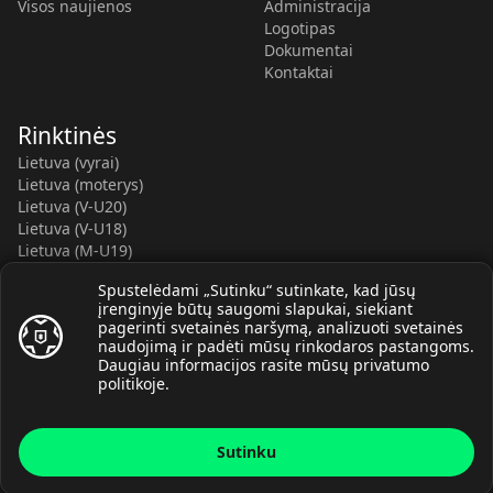
Visos naujienos
Administracija
Logotipas
Dokumentai
Kontaktai
Rinktinės
Lietuva (vyrai)
Lietuva (moterys)
Lietuva (V-U20)
Lietuva (V-U18)
Lietuva (M-U19)
Kauno r. SC-2 (LTU)
Spustelėdami „Sutinku“ sutinkate, kad jūsų
Lietuva (M-U16)
įrenginyje būtų saugomi slapukai, siekiant
pagerinti svetainės naršymą, analizuoti svetainės
naudojimą ir padėti mūsų rinkodaros pastangoms.
Daugiau informacijos rasite mūsų
privatumo
politikoje
.
© Lietuvos rankinio federacija, 2026.
Sutinku