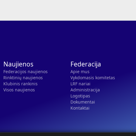
Naujienos
Federacija
Federacijos naujienos
Apie mus
Rinktinių naujienos
Vykdomasis komitetas
Klubinis rankinis
LRF nariai
Visos naujienos
Administracija
Logotipas
Dokumentai
Kontaktai