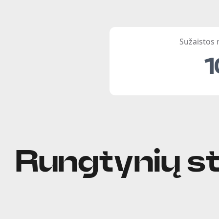
Sužaistos
1
Rungtynių st