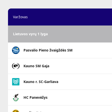
Varžovas
Lietuvos vyrų 1 lyga
Pasvalio Pieno žvaigždės SM
Kauno SM Gaja
Kauno r. SC-Garliava
HC Panevėžys