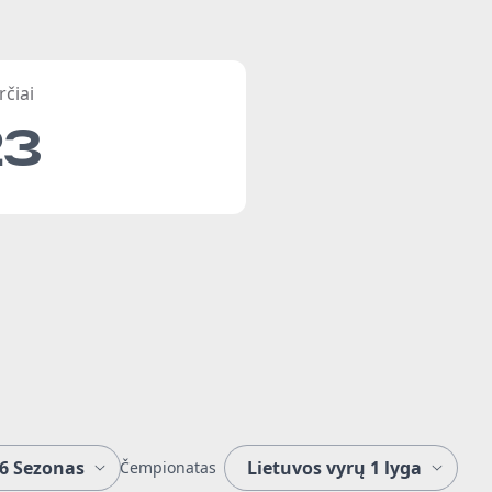
rčiai
23
Čempionatas