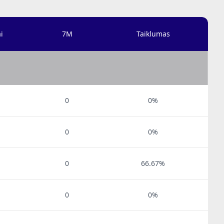
i
7M
Taiklumas
0
0%
0
0%
0
66.67%
0
0%