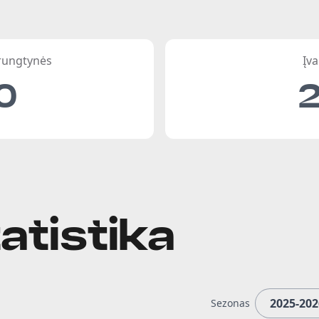
 rungtynės
Įva
0
atistika
Sezonas