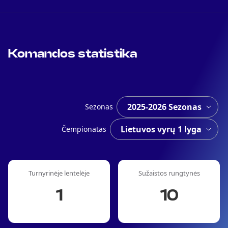
Komandos statistika
Sezonas
Čempionatas
Turnyrinėje lentelėje
Sužaistos rungtynės
1
10