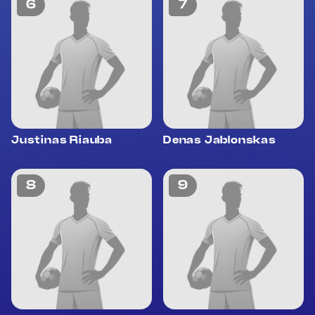
6
7
Justinas Riauba
Denas Jablonskas
8
9