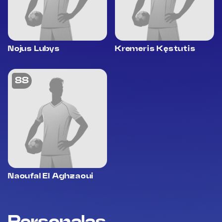
Nojus Lubys
Kremeris Kęstutis
88
Naoufal El Aghzaoui