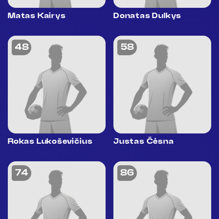
Matas Kairys
Donatas Dulkys
48
58
Rokas Lukoševičius
Justas Čėsna
74
86