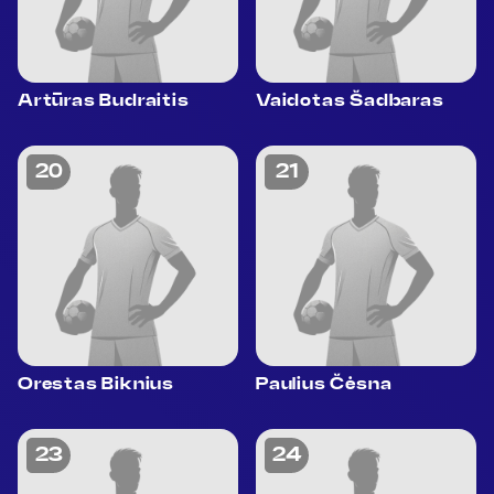
Artūras Budraitis
Vaidotas Šadbaras
20
21
Orestas Biknius
Paulius Čėsna
23
24