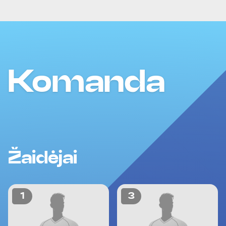
Komanda
Žaidėjai
1
3