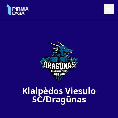
Grįžti į LRF puslapį
Naujienos
Tvarkaraštis
Rezultatai
Statistika
Turnyrinė lentelė
Komandos
Klaipėdos Viesulo
SC/Dragūnas