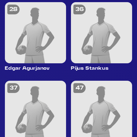
28
36
Edgar Agurjanov
Pijus Stankus
37
47