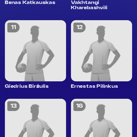
Benas Katkauskas
Vakhtangi
Kharebashvili
11
12
Giedrius Biržulis
Ernestas Pilinkus
13
16