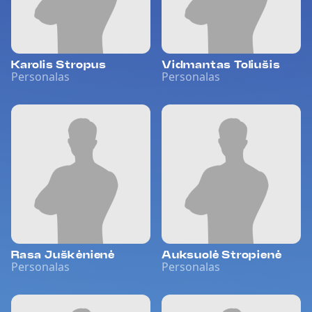
Karolis Stropus
Vidmantas Toliušis
Personalas
Personalas
Rasa Juškėnienė
Auksuolė Stropienė
Personalas
Personalas