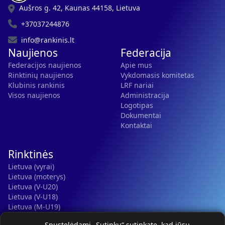
Aušros g. 42, Kaunas 44158, Lietuva
+37037244876
info@rankinis.lt
Naujienos
Federacija
Federacijos naujienos
Apie mus
Rinktinių naujienos
Vykdomasis komitetas
Klubinis rankinis
LRF nariai
Visos naujienos
Administracija
Logotipas
Dokumentai
Kontaktai
Rinktinės
Lietuva (vyrai)
Lietuva (moterys)
Lietuva (V-U20)
Lietuva (V-U18)
Lietuva (M-U19)
Kauno r. SC-2 (LTU)
Spustelėdami „Sutinku“ sutinkate, kad jūsų