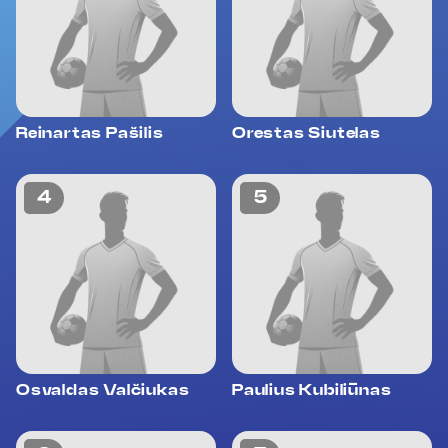
Reinartas Pašilis
Orestas Siutelas
4
5
Osvaldas Valčiukas
Paulius Kubiliūnas