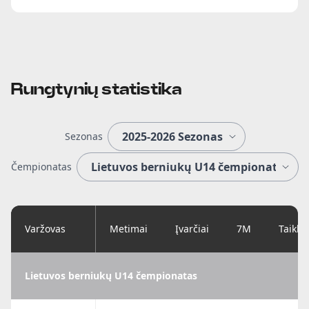
Rungtynių statistika
Sezonas
Čempionatas
Varžovas
Metimai
Įvarčiai
7M
Taikl
Lietuvos berniukų U14 čempionatas