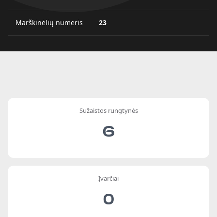
Marškinėlių numeris
23
Sužaistos rungtynės
6
Įvarčiai
0