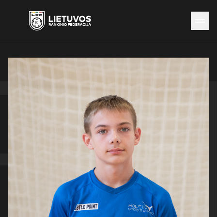
Naujienos
Federacija
Rinktinės
Čempionatai
Kontaktai
Antidopingas