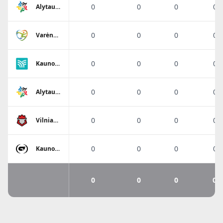
0
0
0
0%
Alytaus
SRC-1
0
0
0
0%
Varėnos
SC
0
0
0
0%
Kauno r.
SC
0
0
0
0%
Alytaus
SRC-2
0
0
0
0%
Vilniaus
SM
Sostinės
tauras
0
0
0
0%
Kauno
SM
Gaja-2
0
0
0
0%