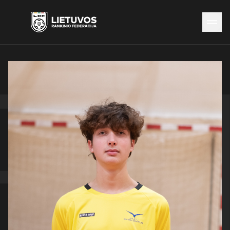
Naujienos
Federacija
Rinktinės
Čempionatai
Kontaktai
Antidopingas