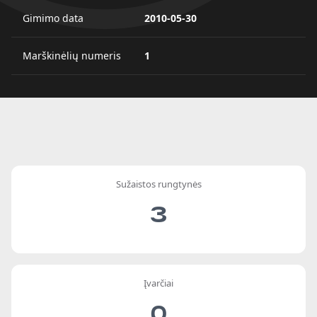
Gimimo data
2010-05-30
Marškinėlių numeris
1
Sužaistos rungtynės
3
Įvarčiai
0