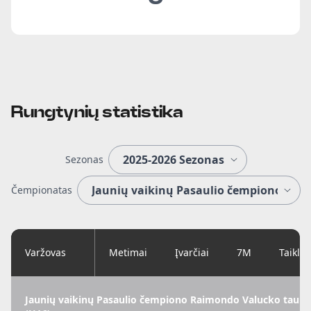
Rungtynių statistika
Sezonas
Čempionatas
Varžovas
Metimai
Įvarčiai
7M
Taiklu
Jaunių vaikinų Pasaulio čempiono Raimondo Valucko taurė