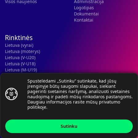
Visos naujienos
Administracija
Logotipas
Dokumentai
Kontaktai
Rinktinės
Lietuva (vyrai)
Lietuva (moterys)
Lietuva (V-U20)
Lietuva (V-U18)
Lietuva (M-U19)
Kauno r. SC-2 (LTU)
Spustelėdami „Sutinku“ sutinkate, kad jūsų
Lietuva (M-U16)
įrenginyje būtų saugomi slapukai, siekiant
pagerinti svetainės naršymą, analizuoti svetainės
naudojimą ir padėti mūsų rinkodaros pastangoms.
Daugiau informacijos rasite mūsų
privatumo
politikoje
.
© Lietuvos rankinio federacija, 2026.
Sutinku