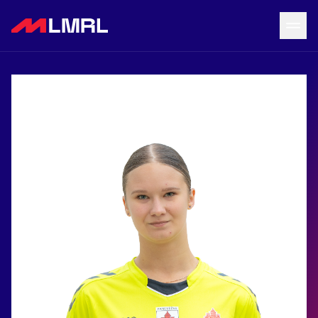
Grįžti į LRF puslapį
Naujienos
Tvarkaraštis
Rezultatai
Statistika
Turnyrinė lentelė
Komandos