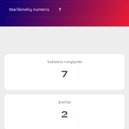
Marškinėlių numeris
7
Sužaistos rungtynės
7
Įvarčiai
2