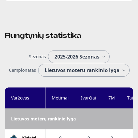
Rungtynių statistika
Sezonas
Čempionatas
Varžovas
Metimai
Įvarčiai
7M
Taik
Lietuvos moterų rankinio lyga
0
0
0
0
Klaipėdos