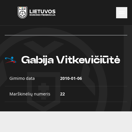
Naujienos
Federacija
Rinktinės
Čempionatai
Gabija Vitkevičiūtė
Kontaktai
Antidopingas
Gimimo data
2010-01-06
Marškinėlių numeris
22