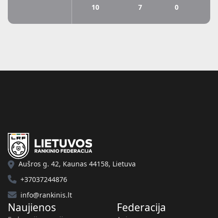
10
7
0
7
Aušros g. 42, Kaunas 44158, Lietuva
+37037244876
info@rankinis.lt
Naujienos
Federacija