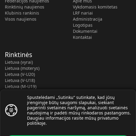
Federacijos naujienos
Apie mus
Rinktinių naujienos
Vykdomasis komitetas
Klubinis rankinis
LRF nariai
Visos naujienos
Administracija
Logotipas
Dokumentai
Kontaktai
Rinktinės
Lietuva (vyrai)
Lietuva (moterys)
Lietuva (V-U20)
Lietuva (V-U18)
Lietuva (M-U19)
Kauno r. SC-2 (LTU)
Spustelėdami „Sutinku“ sutinkate, kad jūsų
Lietuva (M-U16)
įrenginyje būtų saugomi slapukai, siekiant
pagerinti svetainės naršymą, analizuoti svetainės
naudojimą ir padėti mūsų rinkodaros pastangoms.
Daugiau informacijos rasite mūsų
privatumo
politikoje
.
© Lietuvos rankinio federacija, 2026.