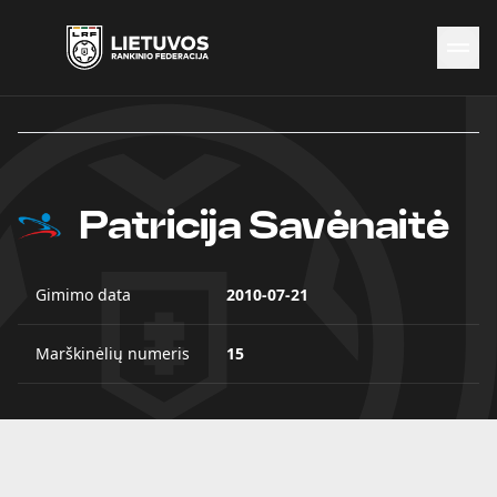
Naujienos
Federacija
Rinktinės
Čempionatai
Patricija Savėnaitė
Kontaktai
Antidopingas
Gimimo data
2010-07-21
Marškinėlių numeris
15