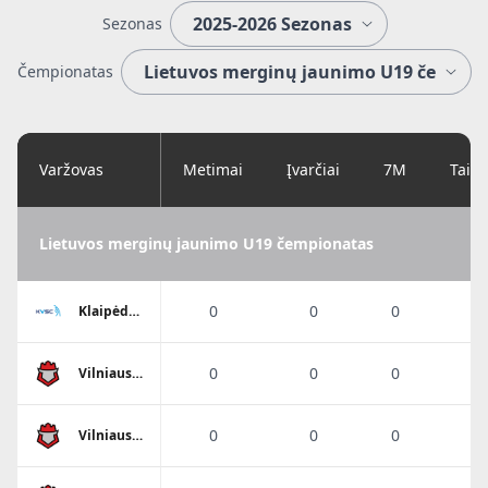
Sezonas
Čempionatas
Varžovas
Metimai
Įvarčiai
7M
Taik
Lietuvos merginų jaunimo U19 čempionatas
0
0
0
0
Klaipėdos
Viesulo
SC
0
0
0
0
Vilniaus
SM
Sostinės
tauras
0
0
0
0
Vilniaus
SM
Sostinės
tauras