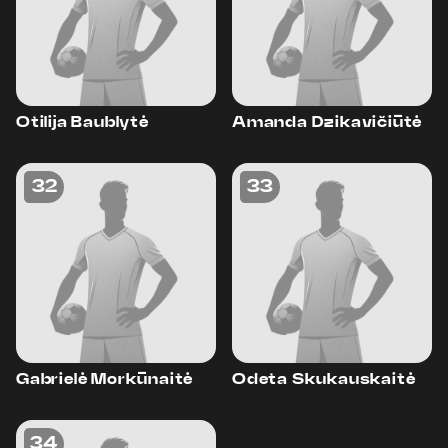
Otilija Baublytė
Amanda Dzikavičiūtė
32
33
Gabrielė Morkūnaitė
Odeta Skukauskaitė
34