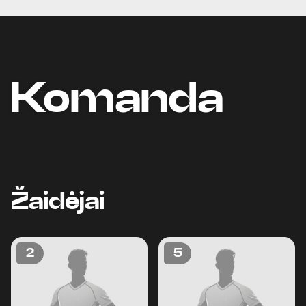
Komanda
Žaidėjai
2
5