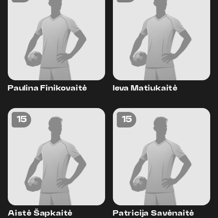
Paulina Finikovaitė
Ieva Matiukaitė
15
15
Aistė Šapkaitė
Patricija Savėnaitė