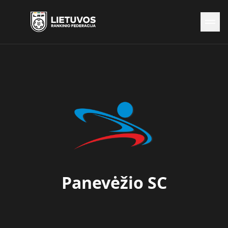
Naujienos
Federacija
Rinktinės
Čempionatai
Kontaktai
Antidopingas
Panevėžio SC