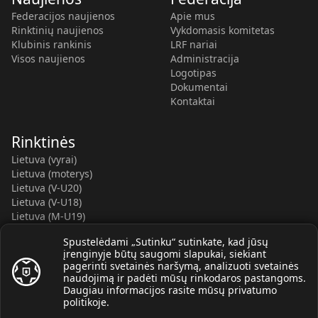
Federacijos naujienos
Apie mus
Rinktinių naujienos
Vykdomasis komitetas
Klubinis rankinis
LRF nariai
Visos naujienos
Administracija
Logotipas
Dokumentai
Kontaktai
Rinktinės
Lietuva (vyrai)
Lietuva (moterys)
Lietuva (V-U20)
Lietuva (V-U18)
Lietuva (M-U19)
Kauno r. SC-2 (LTU)
Spustelėdami „Sutinku“ sutinkate, kad jūsų
Lietuva (M-U16)
įrenginyje būtų saugomi slapukai, siekiant
pagerinti svetainės naršymą, analizuoti svetainės
naudojimą ir padėti mūsų rinkodaros pastangoms.
Daugiau informacijos rasite mūsų
privatumo
politikoje
.