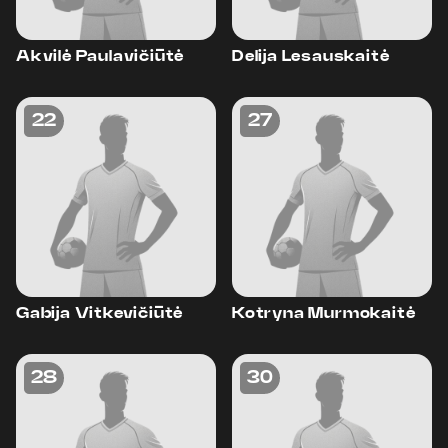
Akvilė Paulavičiūtė
Delija Lesauskaitė
22
27
Gabija Vitkevičiūtė
Kotryna Murmokaitė
28
30