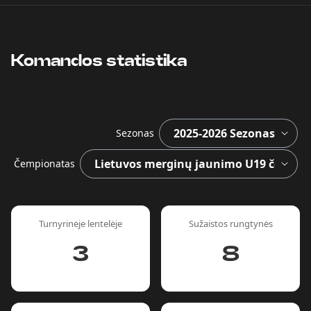
Komandos statistika
Sezonas
Čempionatas
Turnyrinėje lentelėje
Sužaistos rungtynės
3
8