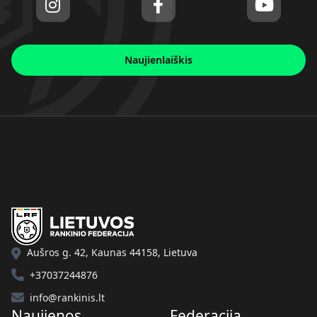
Naujienlaiškis
Aušros g. 42, Kaunas 44158, Lietuva
+37037244876
info@rankinis.lt
Naujienos
Federacija