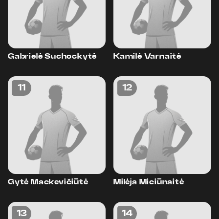
Gabrielė Suchockytė
Kamilė Varnaitė
11
12
Gytė Mackevičiūtė
Milėja Miciūnaitė
13
14