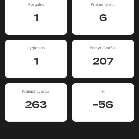
Pergalės
Pralaimėjimai
1
6
Lygiosios
Pelnyti Įvarčiai
1
207
Praleisti Įvarčiai
+-
263
-56