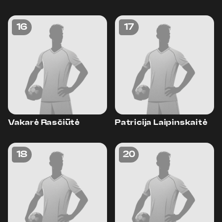
16
17
Vakarė Rasčiūtė
Patricija Laipinskaitė
18
20