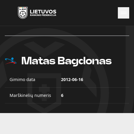
Naujienos
Federacija
Rinktinės
Čempionatai
Matas Bagdonas
Kontaktai
Antidopingas
Gimimo data
2012-06-16
Marškinėlių numeris
6