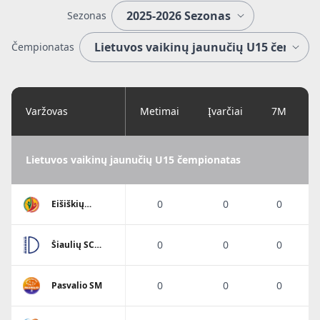
Sezonas
Čempionatas
Varžovas
Metimai
Įvarčiai
7M
Lietuvos vaikinų jaunučių U15 čempionatas
0
0
0
Eišiškių
A.Ratkevičiaus
SM
0
0
0
Šiaulių SC
Dubysa
0
0
0
Pasvalio SM