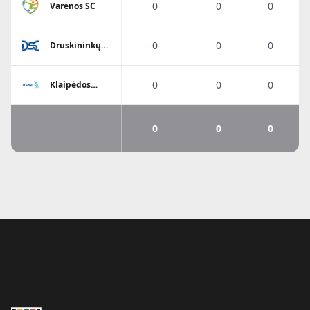
0
0
0
Varėnos SC
0
0
0
Druskininkų
SC
0
0
0
Klaipėdos
Viesulo SC
0
0
0