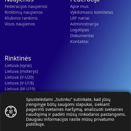
Federacijos naujienos
Apie mus
Rinktinių naujienos
Vykdomasis komitetas
Klubinis rankinis
LRF nariai
Visos naujienos
Administracija
Logotipas
Dokumentai
Kontaktai
Rinktinės
Lietuva (vyrai)
Lietuva (moterys)
Lietuva (V-U20)
Lietuva (V-U18)
Lietuva (M-U19)
Kauno r. SC-2 (LTU)
Spustelėdami „Sutinku“ sutinkate, kad jūsų
Lietuva (M-U16)
įrenginyje būtų saugomi slapukai, siekiant
pagerinti svetainės naršymą, analizuoti svetainės
naudojimą ir padėti mūsų rinkodaros pastangoms.
Daugiau informacijos rasite mūsų
privatumo
politikoje
.