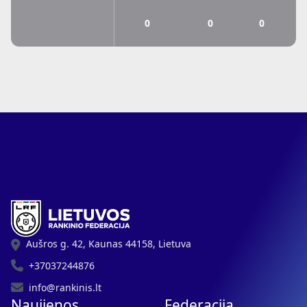
0
0
0
Aušros g. 42, Kaunas 44158, Lietuva
+37037244876
info@rankinis.lt
Naujienos
Federacija