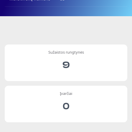
Sužaistos rungtynės
9
Įvarčiai
0