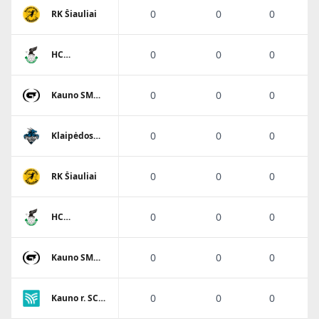
0
0
0
RK Šiauliai
0
0
0
HC
Panevėžys
0
0
0
Kauno SM
Gaja
0
0
0
Klaipėdos
Viesulo
SC/Dragūnas
0
0
0
RK Šiauliai
0
0
0
HC
Panevėžys
0
0
0
Kauno SM
Gaja
0
0
0
Kauno r. SC-
Garliava