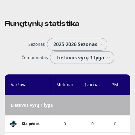
Rungtynių statistika
Sezonas
Čempionatas
Varžovas
Metimai
Įvarčiai
7M
Ta
Lietuvos vyrų 1 lyga
0
0
0
Klaipėdos
Viesulo
SC/Dragūnas