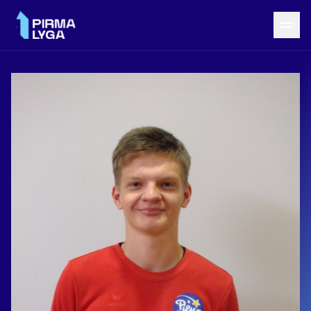
Grįžti į LRF puslapį
Naujienos
Tvarkaraštis
Rezultatai
Statistika
Turnyrinė lentelė
Komandos