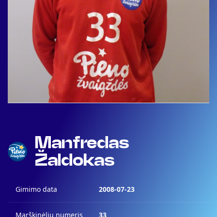
Manfredas
Žaldokas
Gimimo data
2008-07-23
Marškinėlių numeris
33