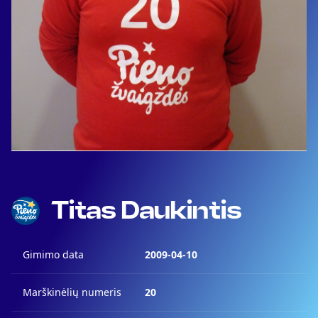
Titas Daukintis
Gimimo data
2009-04-10
Marškinėlių numeris
20