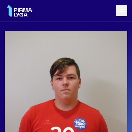
Grįžti į LRF puslapį
Naujienos
Tvarkaraštis
Rezultatai
Statistika
Turnyrinė lentelė
Komandos