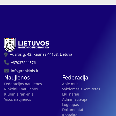
Aušros g. 42, Kaunas 44158, Lietuva
+37037244876
info@rankinis.lt
Naujienos
Federacija
Federacijos naujienos
Apie mus
Rinktinių naujienos
Vykdomasis komitetas
Klubinis rankinis
LRF nariai
Visos naujienos
Administracija
Logotipas
Dokumentai
Kontaktai