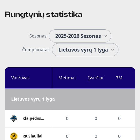
Rungtynių statistika
Sezonas
Čempionatas
Varžovas
Metimai
Įvarčiai
7M
Ta
Lietuvos vyrų 1 lyga
0
0
0
Klaipėdos
Viesulo
SC/Dragūnas
0
0
0
RK Šiauliai