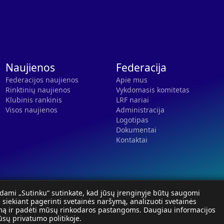
Naujienos
Federacija
Federacijos naujienos
Apie mus
Rinktinių naujienos
Vykdomasis komitetas
Klubinis rankinis
LRF nariai
Visos naujienos
Administracija
Logotipas
Dokumentai
Kontaktai
dami „Sutinku“ sutinkate, kad jūsų įrenginyje būtų saugomi
, siekiant pagerinti svetainės naršymą, analizuoti svetainės
ą ir padėti mūsų rinkodaros pastangoms. Daugiau informacijos
mūsų
privatumo politikoje
.