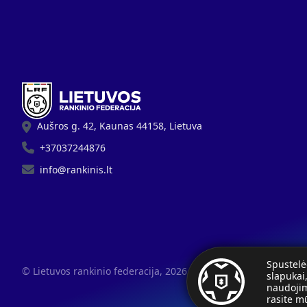
Aušros g. 42, Kaunas 44158, Lietuva
+37037244876
info@rankinis.lt
Spustelė
© Lietuvos rankinio federacija, 2026.
slapukai
naudojim
rasite 