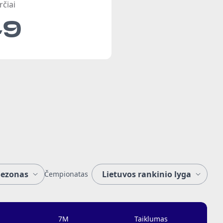
rčiai
49
Čempionatas
7M
Taiklumas