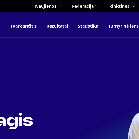
Naujienos
Federacija
Rinktinės
s
Tvarkaraštis
Rezultatai
Statistika
Turnyrinė lent
agis