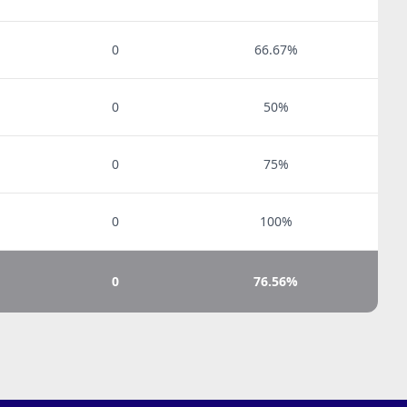
0
66.67%
0
50%
0
75%
0
100%
0
76.56%