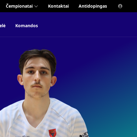
Čempionatai
Kontaktai
Antidopingas
elė
Komandos