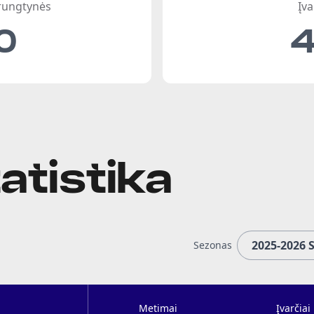
 rungtynės
Įva
0
atistika
Sezonas
Metimai
Įvarčiai