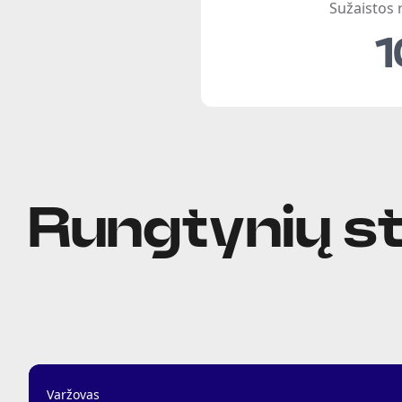
Sužaistos
1
Rungtynių st
Varžovas