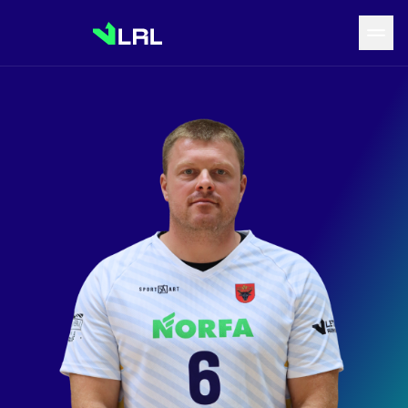
Grįžti į LRF puslapį
Naujienos
Tvarkaraštis
Rezultatai
Statistika
Turnyrinė lentelė
Komandos