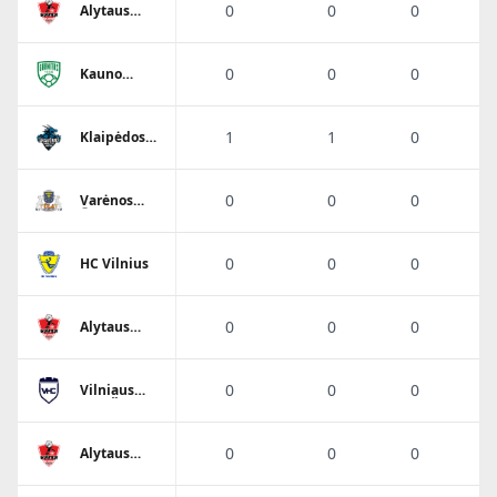
0
0
0
Alytaus
Varsa-
Stronglasas
0
0
0
Kauno
Granitas-
Karys
1
1
0
Klaipėdos
Dragūnas
0
0
0
Varėnos
Ūla
0
0
0
HC Vilnius
0
0
0
Alytaus
Varsa-
Stronglasas
0
0
0
Vilniaus
VHC Šviesa
0
0
0
Alytaus
Varsa-
Stronglasas