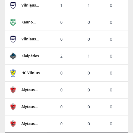
1
1
0
Vilniaus
VHC Šviesa
0
0
0
Kauno
Granitas-
Karys
0
0
0
Vilniaus
VHC Šviesa
2
1
0
Klaipėdos
Dragūnas
0
0
0
HC Vilnius
0
0
0
Alytaus
Varsa-
Stronglasas
0
0
0
Alytaus
Varsa-
Stronglasas
0
0
0
Alytaus
Varsa-
Stronglasas