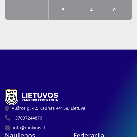
5
4
0
Aušros g. 42, Kaunas 44158, Lietuva
+37037244876
info@rankinis.lt
Naujienos
Federacija