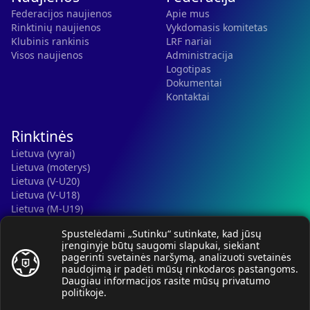
Federacijos naujienos
Apie mus
Rinktinių naujienos
Vykdomasis komitetas
Klubinis rankinis
LRF nariai
Visos naujienos
Administracija
Logotipas
Dokumentai
Kontaktai
Rinktinės
Lietuva (vyrai)
Lietuva (moterys)
Lietuva (V-U20)
Lietuva (V-U18)
Lietuva (M-U19)
Kauno r. SC-2 (LTU)
Spustelėdami „Sutinku“ sutinkate, kad jūsų
Lietuva (M-U16)
įrenginyje būtų saugomi slapukai, siekiant
pagerinti svetainės naršymą, analizuoti svetainės
naudojimą ir padėti mūsų rinkodaros pastangoms.
Daugiau informacijos rasite mūsų
privatumo
politikoje
.