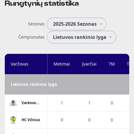
Rungtynių statistika
Sezonas
Čempionatas
Varžovas
Metimai
Įvarčiai
7M
Tai
Lietuvos rankinio lyga
1
1
0
Varėnos
Ūla
0
0
0
HC Vilnius