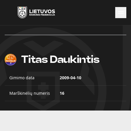
Naujienos
Federacija
Rinktinės
Čempionatai
Titas Daukintis
Kontaktai
Antidopingas
Gimimo data
2009-04-10
Marškinėlių numeris
16