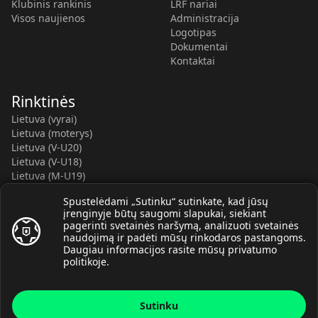
Klubinis rankinis
LRF nariai
Visos naujienos
Administracija
Logotipas
Dokumentai
Kontaktai
Rinktinės
Lietuva (vyrai)
Lietuva (moterys)
Lietuva (V-U20)
Lietuva (V-U18)
Lietuva (M-U19)
Kauno r. SC-2 (LTU)
Spustelėdami „Sutinku“ sutinkate, kad jūsų
Lietuva (M-U16)
įrenginyje būtų saugomi slapukai, siekiant
pagerinti svetainės naršymą, analizuoti svetainės
naudojimą ir padėti mūsų rinkodaros pastangoms.
Daugiau informacijos rasite mūsų
privatumo
politikoje
.
© Lietuvos rankinio federacija, 2026.
Sutinku